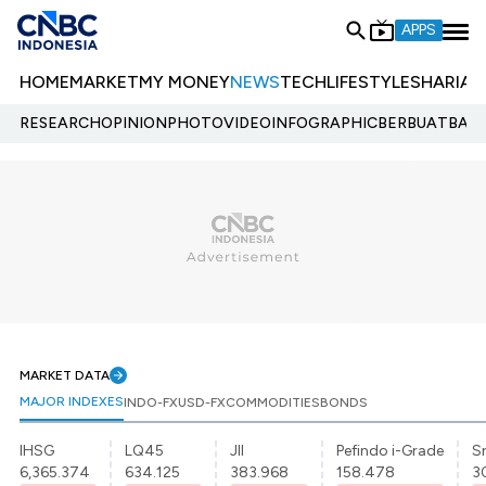
APPS
HOME
MARKET
MY MONEY
NEWS
TECH
LIFESTYLE
SHARIA
E
RESEARCH
OPINION
PHOTO
VIDEO
INFOGRAPHIC
BERBUATBAIK.
MARKET DATA
MAJOR INDEXES
INDO-FX
USD-FX
COMMODITIES
BONDS
IHSG
LQ45
JII
Pefindo i-Grade
Sr
6,365.374
634.125
383.968
158.478
3