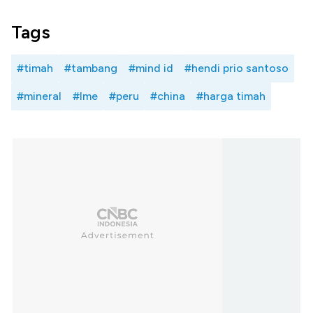
Tags
#timah
#tambang
#mind id
#hendi prio santoso
#mineral
#lme
#peru
#china
#harga timah