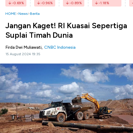
-0.69
%
-0.96
%
-0.89
%
-1.18
%
HOME
News
Berita
Jangan Kaget! RI Kuasai Sepertiga
Suplai Timah Dunia
Firda Dwi Muliawati,
CNBC Indonesia
15 August 2024 19:35