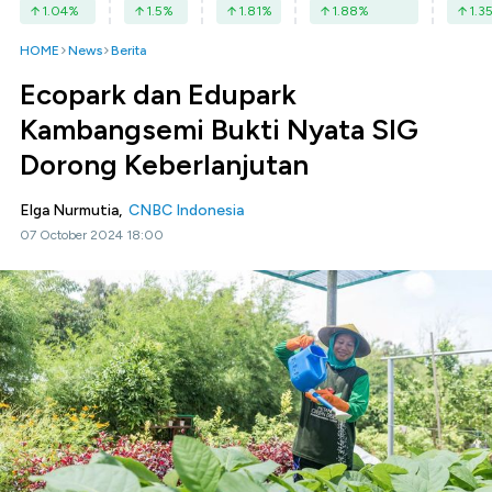
1.04
%
1.5
%
1.81
%
1.88
%
1.3
HOME
News
Berita
Ecopark dan Edupark
Kambangsemi Bukti Nyata SIG
Dorong Keberlanjutan
Elga Nurmutia,
CNBC Indonesia
07 October 2024 18:00