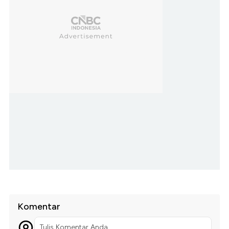
Komentar
Tulis Komentar Anda...