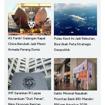
AS Panik! Galangan Kapal
Pulau Kecil Ini Jadi Rebutan,
China Berubah Jadi Mesin
Bisa Ubah Peta Strategis
Armada Perang Dunia
Geopolitik
IMF Sarankan RI Lepas
Saldo Minimal Nasabah
Kecanduan "Duit Panas",
Prioritas Bank BRI-Mandiri-
Bikin Ekonomi Rentan
BNI per Agustus 2026