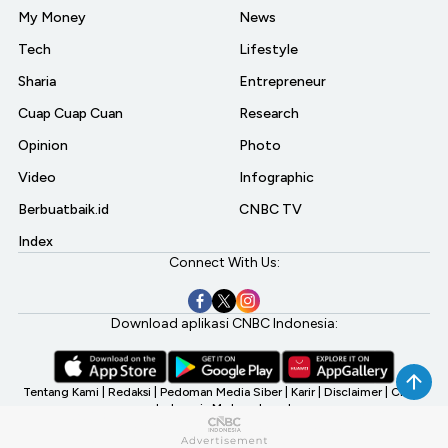
My Money
News
Tech
Lifestyle
Sharia
Entrepreneur
Cuap Cuap Cuan
Research
Opinion
Photo
Video
Infographic
Berbuatbaik.id
CNBC TV
Index
Connect With Us:
Download aplikasi CNBC Indonesia:
Tentang Kami
|
Redaksi
|
Pedoman Media Siber
|
Karir
|
Disclaimer
|
CNBC
Indonesia My Investment
©2026 CNBC Indonesia, A Transmedia Company