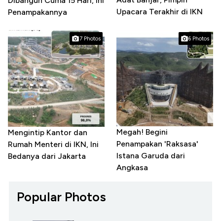
Dibangun Cuma 15 Hari, Ini
Upacara Terakhir di IKN
Penampakannya
7 Photos
6 Photos
Megah! Begini
Mengintip Kantor dan
Penampakan 'Raksasa'
Rumah Menteri di IKN, Ini
Istana Garuda dari
Bedanya dari Jakarta
Angkasa
Popular Photos