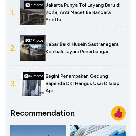
Jakarta Punya Tol Layang Baru di
7 Photos
1.
2028, Anti Macet ke Bandara
Soetta
7 Photos
Kabar Baik! Husein Sastranegara
2.
Kembali Layani Penerbangan
Begini Penampakan Gedung
10 Photos
3.
Bapenda DKI Hangus Usai Dilalap
Api
Recommendation