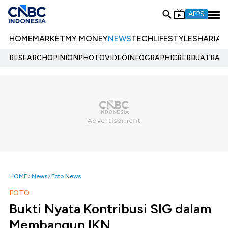
APPS
HOME
MARKET
MY MONEY
NEWS
TECH
LIFESTYLE
SHARIA
E
RESEARCH
OPINION
PHOTO
VIDEO
INFOGRAPHIC
BERBUATBAIK.
HOME
News
Foto News
FOTO
Bukti Nyata Kontribusi SIG dalam
Membangun IKN