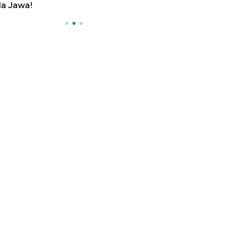
a Jawa!
Yen - Ringgit 