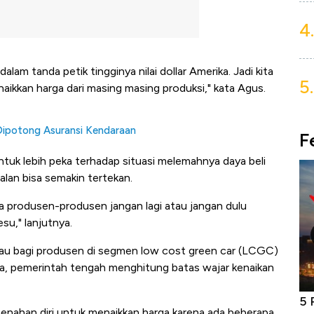
4.
dalam tanda petik tingginya nilai dollar Amerika. Jadi kita
5.
aikkan harga dari masing masing produksi," kata Agus.
Dipotong Asuransi Kendaraan
F
ntuk lebih peka terhadap situasi melemahnya daya beli
alan bisa semakin tertekan.
a produsen-produsen jangan lagi atau jangan dulu
su," lanjutnya.
ijau bagi produsen di segmen low cost green car (LCGC)
na, pemerintah tengah menghitung batas wajar kenaikan
Bangkit dari Kubur! Bisnis Furniture &
5 
 menahan diri untuk menaikkan harga karena ada beberapa