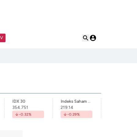
TV
IDX 30
Indeks Saham Syariah Indonesia
354.751
219.14
-0.32
%
-0.29
%