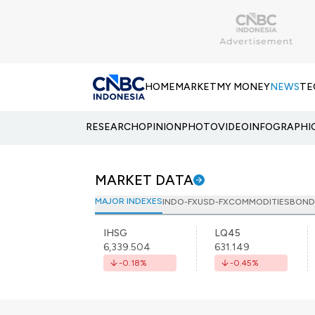
HOME
MARKET
MY MONEY
NEWS
TE
RESEARCH
OPINION
PHOTO
VIDEO
INFOGRAPHI
MARKET DATA
MAJOR INDEXES
INDO-FX
USD-FX
COMMODITIES
BOND
IHSG
LQ45
6,339.504
631.149
-0.18
%
-0.45
%