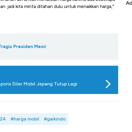
Alas Kaki Tumbuh Double Digit
Ad
an. jadi kita minta ditahan dulu untuk menaikkan harga,"
Tragis Presiden Mesir
ons Diler Mobil Jepang Tutup Lagi
024
#harga mobil
#gaikindo