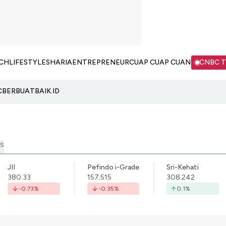
CH
LIFESTYLE
SHARIA
ENTREPRENEUR
CUAP CUAP CUAN
CNBC 
C
BERBUATBAIK.ID
S
JII
Pefindo i-Grade
Sri-Kehati
380.33
157.515
308.242
-0.73
%
-0.35
%
0.1
%