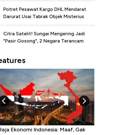
Potret Pesawat Kargo DHL Mendarat
Darurat Usai Tabrak Objek Misterius
Citra Satelit! Sungai Mengering Jadi
"Pasir Gosong", 2 Negara Terancam
eatures
Raja Ekonomi Indonesia: Maaf, Gak
Dolar AS Hancur 