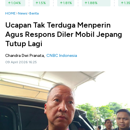
1.04
%
1.5
%
1.81
%
1.88
%
1.3
HOME
News
Berita
Ucapan Tak Terduga Menperin
Agus Respons Diler Mobil Jepang
Tutup Lagi
Chandra Dwi Pranata,
CNBC Indonesia
09 April 2026 16:25