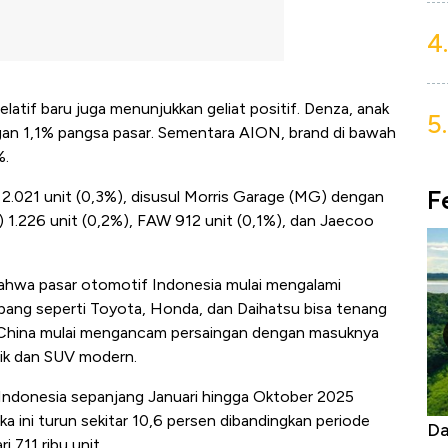
4.
elatif baru juga menunjukkan geliat positif. Denza, anak
5.
ngan 1,1% pangsa pasar. Sementara AION, brand di bawah
%.
F
 2.021 unit (0,3%), disusul Morris Garage (MG) dengan
 1.226 unit (0,2%), FAW 912 unit (0,1%), dan Jaecoo
ahwa pasar otomotif Indonesia mulai mengalami
pang seperti Toyota, Honda, dan Daihatsu bisa tenang
il China mulai mengancam persaingan dengan masuknya
rik dan SUV modern.
i Indonesia sepanjang Januari hingga Oktober 2025
 ini turun sekitar 10,6 persen dibandingkan periode
as Tanpa AC
Daftar Sungai Terpanjang di Dunia,
Ne
 711 ribu unit.