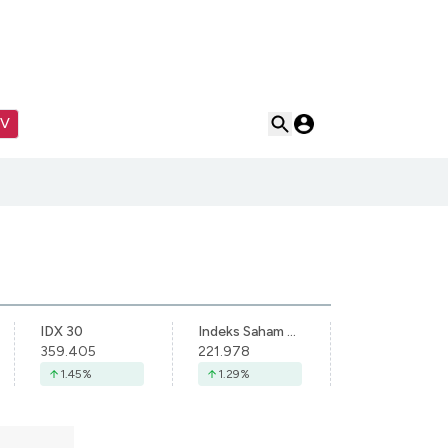
TV
IDX 30
Indeks Saham Syariah Indonesia
359.405
221.978
1.45
%
1.29
%