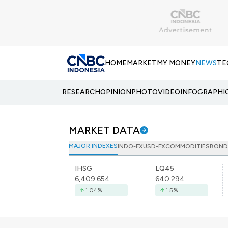
HOME
MARKET
MY MONEY
NEWS
TE
RESEARCH
OPINION
PHOTO
VIDEO
INFOGRAPHI
MARKET DATA
MAJOR INDEXES
INDO-FX
USD-FX
COMMODITIES
BOND
IHSG
LQ45
6,409.654
640.294
1.04
%
1.5
%