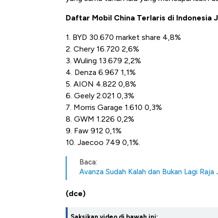
di Jaman Dulu
Daftar Mobil China Terlaris di Indonesia
1. BYD 30.670 market share 4,8%
2. Chery 16.720 2,6%
3. Wuling 13.679 2,2%
4. Denza 6.967 1,1%
5. AION 4.822 0,8%
6. Geely 2.021 0,3%
7. Morris Garage 1.610 0,3%
8. GWM 1.226 0,2%
9. Faw 912 0,1%
10. Jaecoo 749 0,1%.
Baca:
Avanza Sudah Kalah dan Bukan Lagi Raja J
(dce)
Saksikan video di bawah ini: