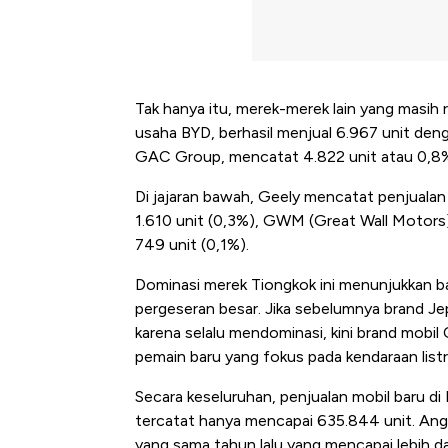
Tak hanya itu, merek-merek lain yang masih r
usaha BYD, berhasil menjual 6.967 unit de
GAC Group, mencatat 4.822 unit atau 0,8
Di jajaran bawah, Geely mencatat penjualan
1.610 unit (0,3%), GWM (Great Wall Motors)
749 unit (0,1%).
Dominasi merek Tiongkok ini menunjukkan b
pergeseran besar. Jika sebelumnya brand Je
karena selalu mendominasi, kini brand mob
pemain baru yang fokus pada kendaraan list
Secara keseluruhan, penjualan mobil baru d
tercatat hanya mencapai 635.844 unit. Angka
Begini Cara Korsel atasi Pan
yang sama tahun lalu yang mencapai lebih dari