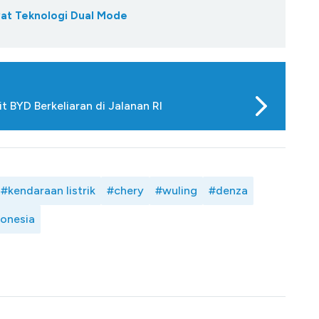
wat Teknologi Dual Mode
 BYD Berkeliaran di Jalanan RI
#kendaraan listrik
#chery
#wuling
#denza
donesia