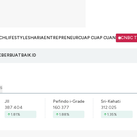
CH
LIFESTYLE
SHARIA
ENTREPRENEUR
CUAP CUAP CUAN
CNBC 
C
BERBUATBAIK.ID
S
JII
Pefindo i-Grade
Sri-Kehati
387.404
160.377
312.025
1.81
%
1.88
%
1.35
%