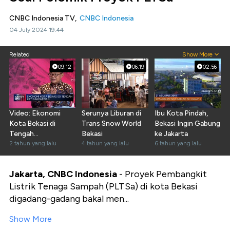
CNBC Indonesia TV,
CNBC Indonesia
04 July 2024 19:44
Related
Show More
09:12
06:19
02:56
Video: Ekonomi
Serunya Liburan di
Ibu Kota Pindah,
Kota Bekasi di
Trans Snow World
Bekasi Ingin Gabung
Tengah
Bekasi
ke Jakarta
Ketidakpastian
2 tahun yang lalu
4 tahun yang lalu
6 tahun yang lalu
Global
Jakarta, CNBC Indonesia
- Proyek Pembangkit
Listrik Tenaga Sampah (PLTSa) di kota Bekasi
digadang-gadang bakal men...
Show More