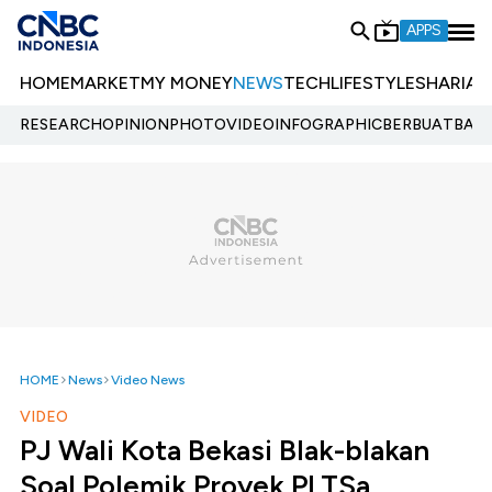
APPS
HOME
MARKET
MY MONEY
NEWS
TECH
LIFESTYLE
SHARIA
E
RESEARCH
OPINION
PHOTO
VIDEO
INFOGRAPHIC
BERBUATBAIK.
HOME
News
Video News
VIDEO
PJ Wali Kota Bekasi Blak-blakan
Soal Polemik Proyek PLTSa