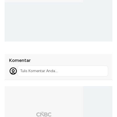
Komentar
Tulis Komentar Anda...