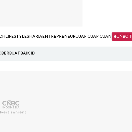
CH
LIFESTYLE
SHARIA
ENTREPRENEUR
CUAP CUAP CUAN
CNBC 
C
BERBUATBAIK.ID