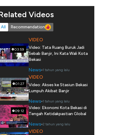
Related Videos
All
Recommendation
VIDEO
Video: Tata Ruang Buruk Jadi
03:59
Sebab Banjir, Ini Kata Wali Kota
Bekasi
News
1 tahun yang lalu
VIDEO
01:27
Video: Akses ke Stasiun Bekasi
Lumpuh Akibat Banjir
News
1 tahun yang lalu
Video: Ekonomi Kota Bekasi di
09:12
Tengah Ketidakpastian Global
News
2 tahun yang lalu
VIDEO