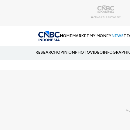
HOME
MARKET
MY MONEY
NEWS
TE
RESEARCH
OPINION
PHOTO
VIDEO
INFOGRAPHI