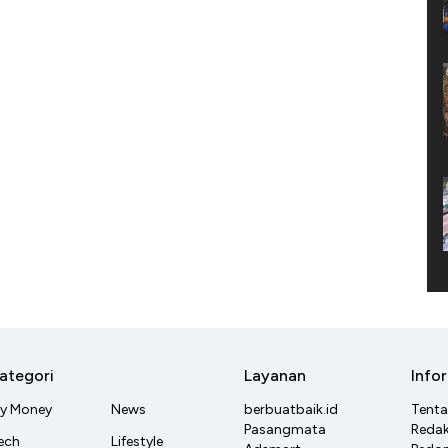
ategori
Layanan
Info
y Money
News
berbuatbaik.id
Tent
Pasangmata
Redak
ech
Lifestyle