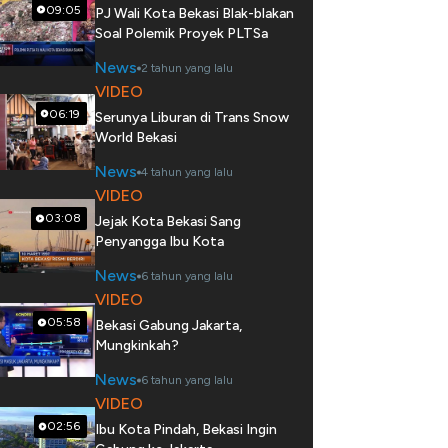
09:05
PJ Wali Kota Bekasi Blak-blakan
Soal Polemik Proyek PLTSa
News
2 tahun yang lalu
VIDEO
06:19
Serunya Liburan di Trans Snow
World Bekasi
News
4 tahun yang lalu
VIDEO
03:08
Jejak Kota Bekasi Sang
Penyangga Ibu Kota
News
6 tahun yang lalu
VIDEO
05:58
Bekasi Gabung Jakarta,
Mungkinkah?
News
6 tahun yang lalu
VIDEO
02:56
Ibu Kota Pindah, Bekasi Ingin