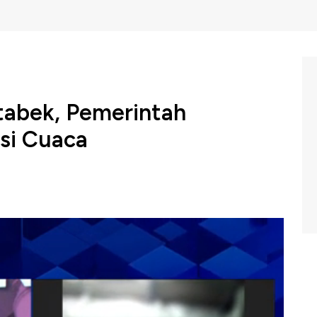
tabek, Pemerintah
si Cuaca
si Tri Adhianto mengungkapkan pemerintah kota tidak
 meski tengah dihadapkan kondisi banjir. Justru, hal ini
cepatan dalam mewujudkan janji politik saat kampanye.
bersama Wali Kota Bekasi Tri Adhianto di Program Nation