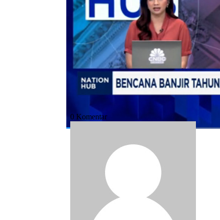
Bagikan:
#bekasi
#walikota bekasi