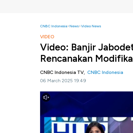
CNBC Indonesia
News
Video News
VIDEO
Video: Banjir Jabode
Rencanakan Modifika
CNBC Indonesia TV,
CNBC Indonesia
06 March 2025 19:49
Jakarta, CNBC Indonesia
- Wali Kota Beka
terpengaruh dengan adanya efisiensi anggaran
menjadi potensi tambahan anggaran dan per
Selengkapnya saksikan dialog Dina Gurning 
Hub CNBC Indonesia, Kamis (06/03/2025).