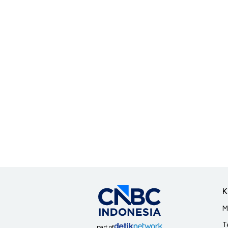
K
M
T
part of