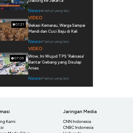
Gabung ke Jakarta
News
6 tahun yang lalu
VIDEO
01:21
Bekasi Kemarau, Warga Sampai
Mandi dan Cuci Baju di Kali
News
7 tahun yang lalu
VIDEO
Wow, Ini Wujud TPS 'Raksasa'
07:05
Bantar Gebang yang Disulap
Anies
News
7 tahun yang lalu
rmasi
Jaringan Media
ang Kami
CNN Indonesia
si
CNBC Indonesia