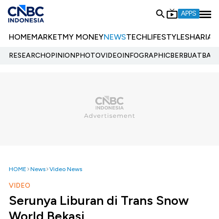
APPS
HOME
MARKET
MY MONEY
NEWS
TECH
LIFESTYLE
SHARIA
E
RESEARCH
OPINION
PHOTO
VIDEO
INFOGRAPHIC
BERBUATBAIK.
HOME
News
Video News
VIDEO
Serunya Liburan di Trans Snow
World Bekasi