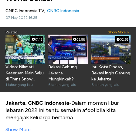
CNBC Indonesia TV,
CNBC Indonesia
07 May 2022 16:25
Related
Show More
01:15
05:58
02:56
Video: Nikmati
Bekasi Gabung
Ibu Kota Pindah,
Keseruan Main Salju
Jakarta,
Bekasi Ingin Gabung
di Trans Snow
Mungkinkah?
ke Jakarta
World Surabaya
1 tahun yang lalu
6 tahun yang lalu
6 tahun yang lalu
Jakarta, CNBC Indonesia-
Dalam momen libur
lebaran 2022 ini tentu semakin afdol bila kita
mengajak keluarga bertama...
Show More