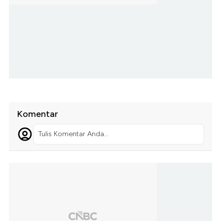
Komentar
Tulis Komentar Anda...