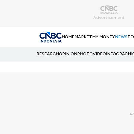
HOME
MARKET
MY MONEY
NEWS
TE
RESEARCH
OPINION
PHOTO
VIDEO
INFOGRAPHI