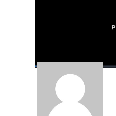
Simak video berikut ini.
Bagikan:
#bantar gebang
#bekasi
#sampah