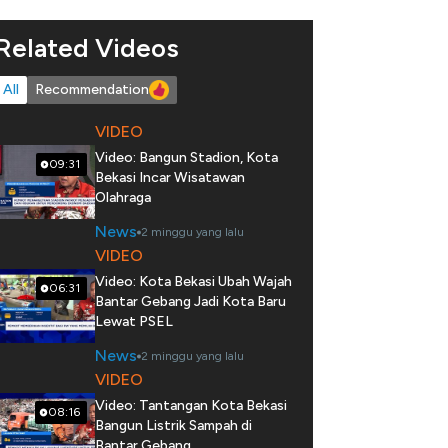
Related Videos
All
Recommendation
VIDEO
Video: Bangun Stadion, Kota
09:31
Bekasi Incar Wisatawan
Olahraga
News
2 minggu yang lalu
VIDEO
Video: Kota Bekasi Ubah Wajah
06:31
Bantar Gebang Jadi Kota Baru
Lewat PSEL
News
2 minggu yang lalu
VIDEO
Video: Tantangan Kota Bekasi
08:16
Bangun Listrik Sampah di
Bantar Gebang