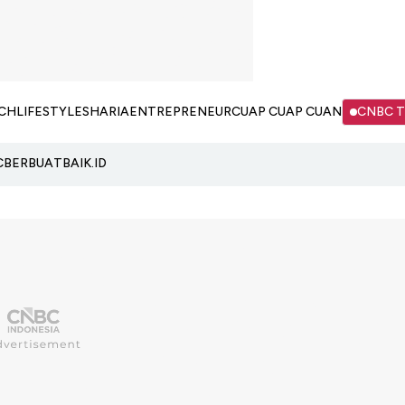
CH
LIFESTYLE
SHARIA
ENTREPRENEUR
CUAP CUAP CUAN
CNBC 
C
BERBUATBAIK.ID