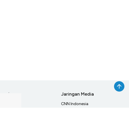
rmasi
Jaringan Media
ang Kami
CNN Indonesia
si
CNBC Indonesia
an Media Siber
Haibunda
Beautynesia
aimer
Female Daily