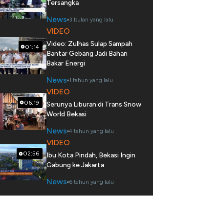
Tersangka
News
3 bulan yang lalu
VIDEO
Video: Zulhas Sulap Sampah
01:14
Bantar Gebang Jadi Bahan
Bakar Energi
News
1 tahun yang lalu
VIDEO
06:19
Serunya Liburan di Trans Snow
World Bekasi
News
4 tahun yang lalu
VIDEO
02:56
Ibu Kota Pindah, Bekasi Ingin
Gabung ke Jakarta
News
6 tahun yang lalu