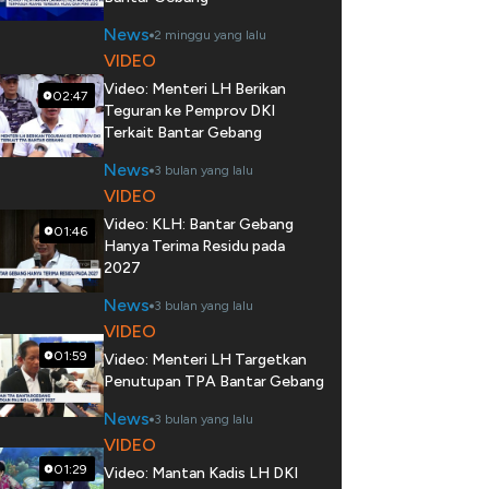
News
2 minggu yang lalu
VIDEO
Video: Menteri LH Berikan
02:47
Teguran ke Pemprov DKI
Terkait Bantar Gebang
News
3 bulan yang lalu
VIDEO
Video: KLH: Bantar Gebang
01:46
Hanya Terima Residu pada
2027
News
3 bulan yang lalu
VIDEO
01:59
Video: Menteri LH Targetkan
Penutupan TPA Bantar Gebang
News
3 bulan yang lalu
VIDEO
01:29
Video: Mantan Kadis LH DKI