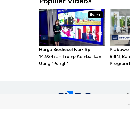
Popular Videos
07:41
Harga Biodiesel Naik Rp
Prabowo 
14.924/L - Trump Kembalikan
BRIN, Bah
Uang "Pungli"
Program P
K
M
T
part of
S
Download Apps