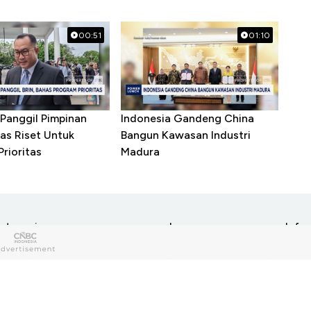
00:51
01:10
Panggil Pimpinan
Indonesia Gandeng China
as Riset Untuk
Bangun Kawasan Industri
rioritas
Madura
ategori
Layanan
Info
y Money
News
berbuatbaik.id
Tent
Pasangmata
Redak
ech
Lifestyle
Adsmart
Pedom
detikEvent
Karir
haria
Entrepreneur
Trans Snow World
Discl