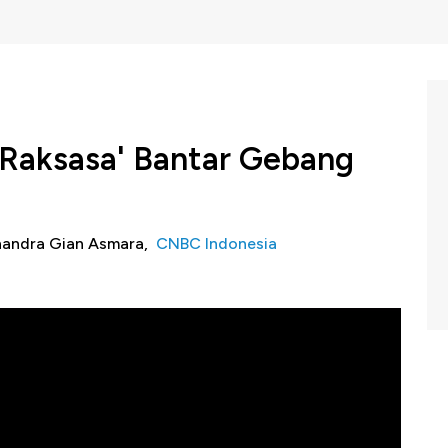
'Raksasa' Bantar Gebang
Chandra Gian Asmara,
CNBC Indonesia
pengelolaan sampah terpadu (TPST) Bantargebang,
 Bahkan, aroma sampah menyebar ke pelosok jalan.
p menjadi ruang terbuka yang asri nan hijau. Tempat
akan, kini telah berubah 180 derajat.