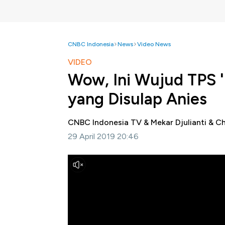
CNBC Indonesia
News
Video News
VIDEO
Wow, Ini Wujud TPS 
yang Disulap Anies
CNBC Indonesia TV & Mekar Djulianti & 
29 April 2019 20:46
Jakarta, CNBC Indonesia -
Dulu, tempat 
Bekasi mungkin terlihat kumuh dan gersang.
Namun, kini TPST Bantargebang telah disula
pembuangan sampah 'raksasa' yang dulu berar