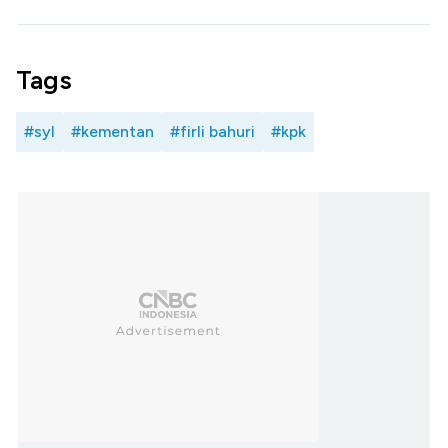
Tags
#syl
#kementan
#firli bahuri
#kpk