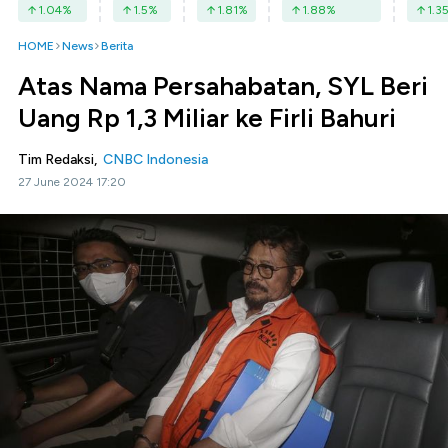
1.04
%
1.5
%
1.81
%
1.88
%
1.3
HOME
News
Berita
Atas Nama Persahabatan, SYL Beri
Uang Rp 1,3 Miliar ke Firli Bahuri
Tim Redaksi,
CNBC Indonesia
27 June 2024 17:20