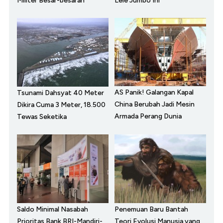
Militer Besar-besaran
Lele Jumbo Ini
AS Panik! Galangan Kapal
Tsunami Dahsyat 40 Meter
China Berubah Jadi Mesin
Dikira Cuma 3 Meter, 18.500
Armada Perang Dunia
Tewas Seketika
Saldo Minimal Nasabah
Penemuan Baru Bantah
Prioritas Bank BRI-Mandiri-
Teori Evolusi Manusia yang