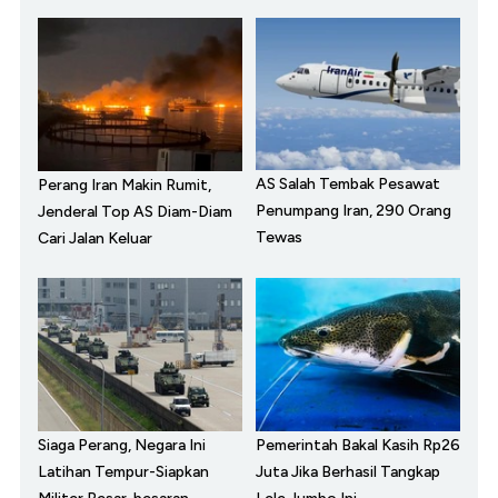
AS Salah Tembak Pesawat
Perang Iran Makin Rumit,
Penumpang Iran, 290 Orang
Jenderal Top AS Diam-Diam
Tewas
Cari Jalan Keluar
Siaga Perang, Negara Ini
Pemerintah Bakal Kasih Rp26
Latihan Tempur-Siapkan
Juta Jika Berhasil Tangkap