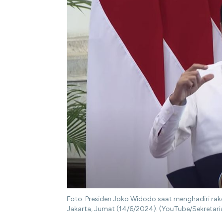
Foto: Presiden Joko Widodo saat menghadiri rako
Jakarta, Jumat (14/6/2024). (YouTube/Sekretaria