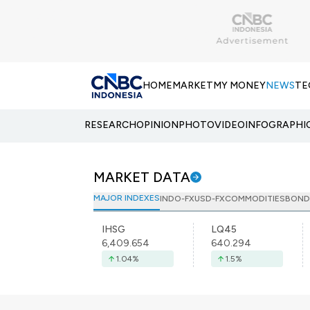
HOME
MARKET
MY MONEY
NEWS
TE
RESEARCH
OPINION
PHOTO
VIDEO
INFOGRAPHI
MARKET DATA
MAJOR INDEXES
INDO-FX
USD-FX
COMMODITIES
BOND
IHSG
LQ45
6,409.654
640.294
1.04
%
1.5
%