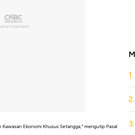
M
1.
2.
3.
an Kawasan Ekonomi Khusus Setangga," mengutip Pasal