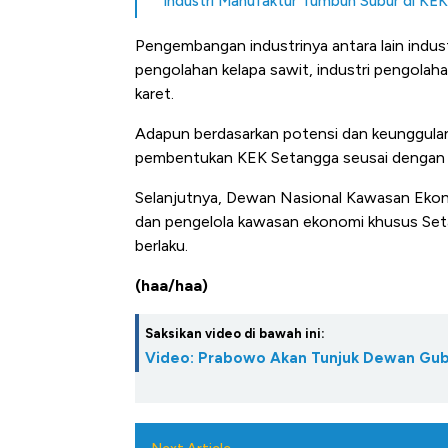
Industri Manufaktur Tumbuh Subur di KEK
Pengembangan industrinya antara lain industri 
pengolahan kelapa sawit, industri pengolahan
karet.
Adapun berdasarkan potensi dan keunggula
pembentukan KEK Setangga seusai dengan
Selanjutnya, Dewan Nasional Kawasan Eko
dan pengelola kawasan ekonomi khusus Setan
berlaku.
(haa/haa)
Saksikan video di bawah ini:
Video: Prabowo Akan Tunjuk Dewan Gube