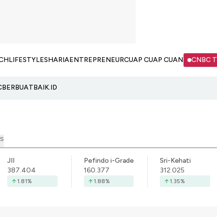
CH
LIFESTYLE
SHARIA
ENTREPRENEUR
CUAP CUAP CUAN
CNBC 
C
BERBUATBAIK.ID
S
JII
Pefindo i-Grade
Sri-Kehati
387.404
160.377
312.025
1.81
%
1.88
%
1.35
%