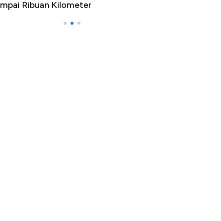
mpai Ribuan Kilometer
Melancong Luar 