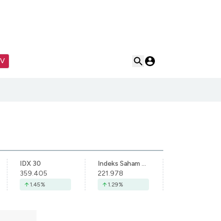
TV
IDX 30
Indeks Saham Syariah Indonesia
359.405
221.978
1.45
%
1.29
%