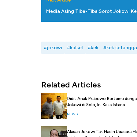
Next Article
Media Asing Tiba-Tiba Sorot Jokowi Kel
#jokowi
#kalsel
#kek
#kek setangga
Related Articles
Didit Anak Prabowo Bertemu denga
Jokowi di Solo, Ini Kata Istana
NEWS
Alasan Jokowi Tak Hadiri Upacara Ha