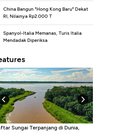
China Bangun "Hong Kong Baru" Dekat
RI, Nilainya Rp2.000 T
Spanyol-Italia Memanas, Turis Italia
Mendadak Diperiksa
eatures
ftar Sungai Terpanjang di Dunia,
Negara yang Wa