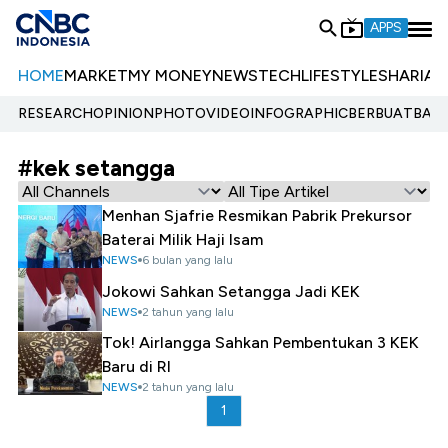
APPS
HOME
MARKET
MY MONEY
NEWS
TECH
LIFESTYLE
SHARIA
E
RESEARCH
OPINION
PHOTO
VIDEO
INFOGRAPHIC
BERBUATBAIK.
#kek setangga
Menhan Sjafrie Resmikan Pabrik Prekursor
Baterai Milik Haji Isam
NEWS
6 bulan yang lalu
Jokowi Sahkan Setangga Jadi KEK
NEWS
2 tahun yang lalu
Tok! Airlangga Sahkan Pembentukan 3 KEK
Baru di RI
NEWS
2 tahun yang lalu
1