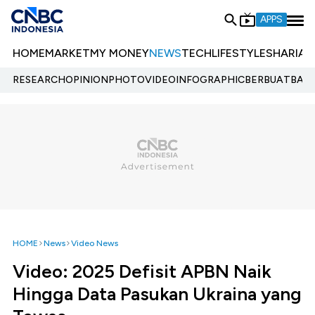
APPS
HOME
MARKET
MY MONEY
NEWS
TECH
LIFESTYLE
SHARIA
E
RESEARCH
OPINION
PHOTO
VIDEO
INFOGRAPHIC
BERBUATBAIK.
HOME
News
Video News
Video: 2025 Defisit APBN Naik
Hingga Data Pasukan Ukraina yang