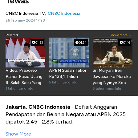
Tewas
CNBC Indonesia TV,
CNBC Indonesia
26 February 2024 17:28
Related
Show More
01:53
01:34
01:16
Video: Prabowo
APBN Sudah Tekor
Sri Mulyani Beri
Pamer Rasio Utang
Rp 138,1 Triliun
Jawaban ke Mereka
RI Salah Satu Yang
5 tahun yang lalu
yang Nyinyir Soal
Terendah di Dunia
1 tahun yang lalu
Utang
5 tahun yang lalu
Jakarta, CNBC Indonesia
- Defisit Anggaran
Pendapatan dan Belanja Negara atau APBN 2025
dipatok 2,45 - 2,8% terhad...
Show More