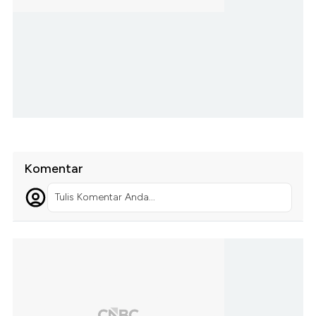
Komentar
Tulis Komentar Anda...