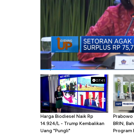
#apbn
#ekonomi indonesia
#pdb
Popular Videos
07:41
Harga Biodiesel Naik Rp
Prabowo 
14.924/L - Trump Kembalikan
BRIN, Bah
Uang "Pungli"
Program P