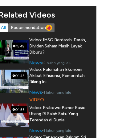
Related Videos
All
Recommendation
Video: IHSG Berdarah-Darah,
Dividen Saham Masih Layak
15:49
Diburu?
News
2 bulan yang lalu
Video: Pelemahan Ekonomi
Akibat Efisiensi, Pemerintah
01:43
Bilang Ini
News
1 tahun yang lalu
VIDEO
Video: Prabowo Pamer Rasio
01:53
Utang RI Salah Satu Yang
Terendah di Dunia
News
1 tahun yang lalu
Video: Tenangkan Rakyat, Sri