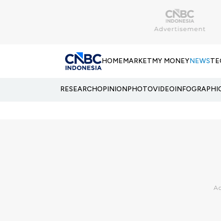
HOME
MARKET
MY MONEY
NEWS
TE
RESEARCH
OPINION
PHOTO
VIDEO
INFOGRAPHI