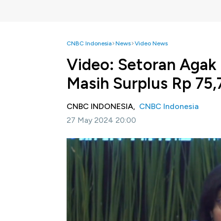
CNBC Indonesia
News
Video News
Video: Setoran Agak
Masih Surplus Rp 75,
CNBC INDONESIA,
CNBC Indonesia
27 May 2024 20:00
Jakarta, CNBC Indonesia -
Anggaran Penda
Rp75,7 Triliun atau 0,33% terhadap produk d
keseimbangan primer surplus Rp237,1 Triliun.
Selengkapnya dalam program Evening Up CNB
Bagikan: