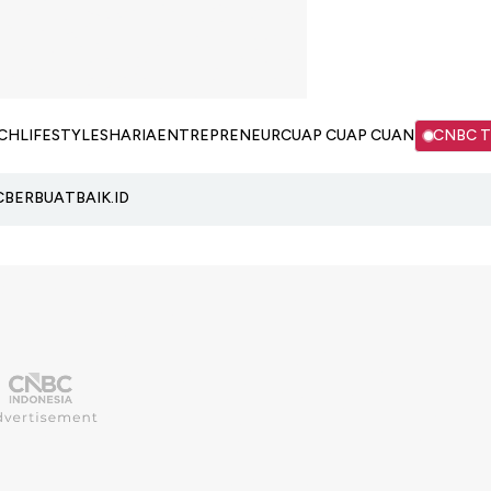
CH
LIFESTYLE
SHARIA
ENTREPRENEUR
CUAP CUAP CUAN
CNBC 
C
BERBUATBAIK.ID