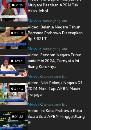
Mulyani Pastikan APBN Tak
01:35
Akan Jebol
News
1 tahun yang lalu
Video: Belanja Negara Tahun
Pertama Prabowo Ditetapkan
01:30
Rp 3.621 T
News
1 tahun yang lalu
Video: Setoran Negara Turun
pada Mei 2024, Ternyata Ini
02:09
Biang Keroknya
News
2 tahun yang lalu
Video: Nilai Belanja Negara Q1-
2024 Naik, Tapi APBN Masih
01:30
Terjaga
News
2 tahun yang lalu
Video: Ini Kata Prabowo Buka
Suara Soal APBN Hingga Utang
01:22
RI