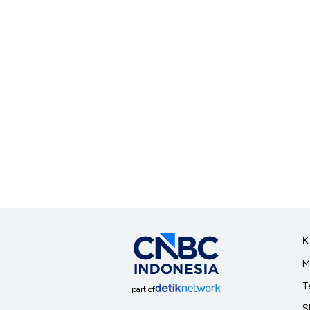
K
M
T
part of
S