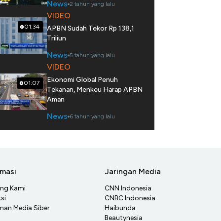
News
2 tahun yang lalu
VIDEO
01:34
APBN Sudah Tekor Rp 138,1
Triliun
News
5 tahun yang lalu
VIDEO
Ekonomi Global Penuh
01:07
Tekanan, Menkeu Harap APBN
Aman
News
6 tahun yang lalu
rmasi
Jaringan Media
ang Kami
CNN Indonesia
si
CNBC Indonesia
an Media Siber
Haibunda
Beautynesia