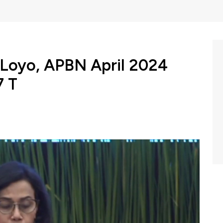
 Loyo, APBN April 2024
7 T
patan dan Belanja Negara (APBN) masih surplus
omestik bruto per akhir April 2024. Sementara itu,
C Indonesia (Senin, 27/05/2024) berikut ini.