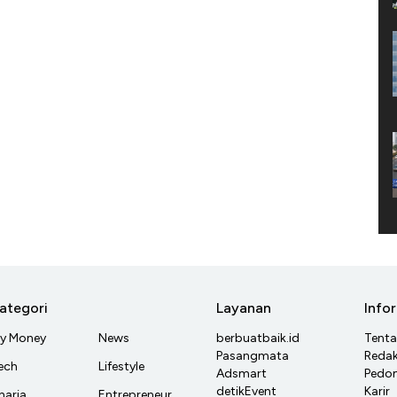
ategori
Layanan
Info
y Money
News
berbuatbaik.id
Tent
Pasangmata
Redak
ech
Lifestyle
Adsmart
Pedom
detikEvent
Karir
haria
Entrepreneur