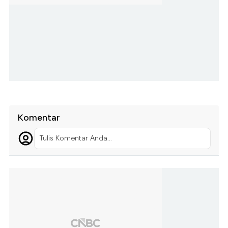
Komentar
Tulis Komentar Anda...