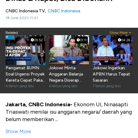
CNBC Indonesia TV,
CNBC Indonesia
18 June 2023 11:01
Related
Show More
05:52
01:11
04:26
Pengamat BUMN
Jokowi Minta
Jokowi Ingatkan
Soal Urgensi Proyek
Anggaran Belanja
APBN Harus Tepat
Kereta Cepat Pakai
Negara Diserap
Sasaran
APBN
4 tahun yang lalu
Cepat
6 tahun yang lalu
7 tahun yang lalu
Jakarta, CNBC Indonesia-
Ekonom UI, Ninasapti
Triaswati menilai isu anggaran negara/ daerah yang
belum memberikan ...
Show More