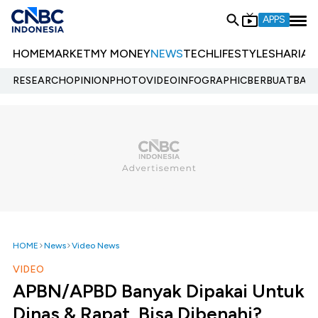
APPS
HOME
MARKET
MY MONEY
NEWS
TECH
LIFESTYLE
SHARIA
E
RESEARCH
OPINION
PHOTO
VIDEO
INFOGRAPHIC
BERBUATBAIK.
HOME
News
Video News
VIDEO
APBN/APBD Banyak Dipakai Untuk
Dinas & Rapat, Bisa Dibenahi?