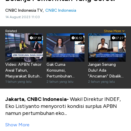
CNBC Indonesia TV,
CNBC Indonesia
14 August 2023 11:03
Related
Show More
07:39
06:53
07:27
Video: APBN Tekor
Gak Cuma
Jangan Senang
Awal Tahun,
Konsumsi,
Dulu! Ada
Masyarakat Butuh
Pertumbuhan
"Ancaman" Dibalik
Transparansi
1 tahun yang lalu
Ekonomi RI Butuh
2 tahun yang lalu
Surplus APBN RI
2 tahun yang lalu
Sokongan Ini!
Jakarta, CNBC Indonesia-
Wakil Direktur INDEF,
Eko Listiyanto menyoroti kondisi surplus APBN
namun pertumbuhan eko...
Show More