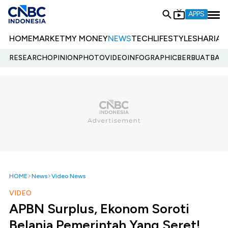
APPS
HOME
MARKET
MY MONEY
NEWS
TECH
LIFESTYLE
SHARIA
E
RESEARCH
OPINION
PHOTO
VIDEO
INFOGRAPHIC
BERBUATBAIK.
HOME
News
Video News
VIDEO
APBN Surplus, Ekonom Soroti
Belanja Pemerintah Yang Seret!