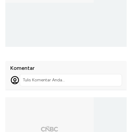
Komentar
Tulis Komentar Anda...