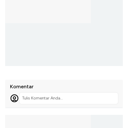
Komentar
Tulis Komentar Anda...