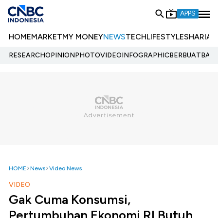
APPS
HOME
MARKET
MY MONEY
NEWS
TECH
LIFESTYLE
SHARIA
E
RESEARCH
OPINION
PHOTO
VIDEO
INFOGRAPHIC
BERBUATBAIK.
HOME
News
Video News
VIDEO
Gak Cuma Konsumsi,
Pertumbuhan Ekonomi RI Butuh