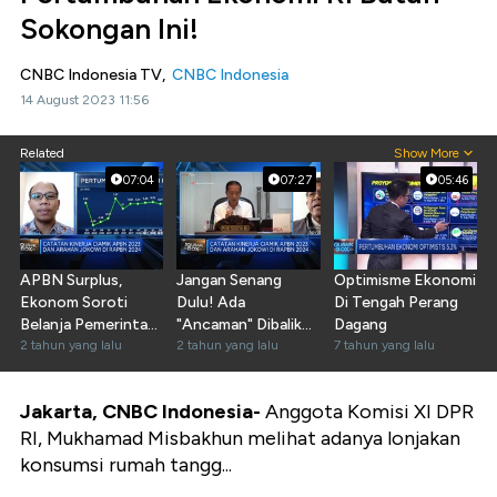
Sokongan Ini!
CNBC Indonesia TV,
CNBC Indonesia
14 August 2023 11:56
Related
Show More
07:04
07:27
05:46
APBN Surplus,
Jangan Senang
Optimisme Ekonomi
Ekonom Soroti
Dulu! Ada
Di Tengah Perang
Belanja Pemerintah
"Ancaman" Dibalik
Dagang
Yang Seret!
2 tahun yang lalu
Surplus APBN RI
2 tahun yang lalu
7 tahun yang lalu
Jakarta, CNBC Indonesia-
Anggota Komisi XI DPR
RI, Mukhamad Misbakhun melihat adanya lonjakan
konsumsi rumah tangg...