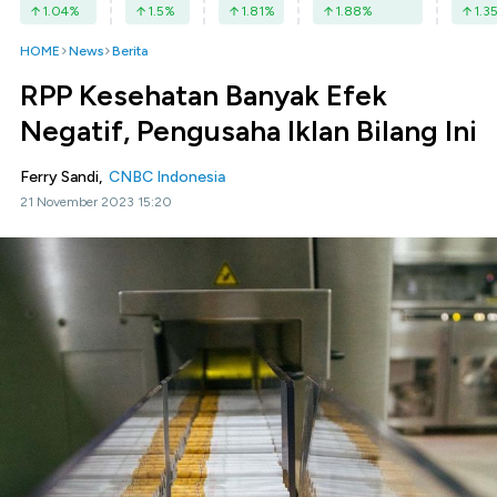
1.04
%
1.5
%
1.81
%
1.88
%
1.3
HOME
News
Berita
RPP Kesehatan Banyak Efek
Negatif, Pengusaha Iklan Bilang Ini
Ferry Sandi,
CNBC Indonesia
21 November 2023 15:20