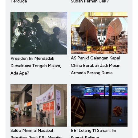
Terduga
Sudah Pernah Cek?
AS Panik! Galangan Kapal
Presiden Ini Mendadak
China Berubah Jadi Mesin
Dievakuasi Tengah Malam,
Armada Perang Dunia
Ada Apa?
Saldo Minimal Nasabah
BEI Lelang 11 Saham, Ini
Prioritas Bank BRI-Mandiri-
Syarat Belinya