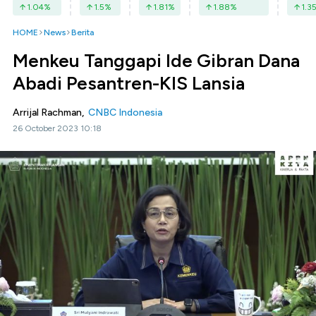
1.04
%
1.5
%
1.81
%
1.88
%
1.3
HOME
News
Berita
Menkeu Tanggapi Ide Gibran Dana
Abadi Pesantren-KIS Lansia
Arrijal Rachman,
CNBC Indonesia
26 October 2023 10:18