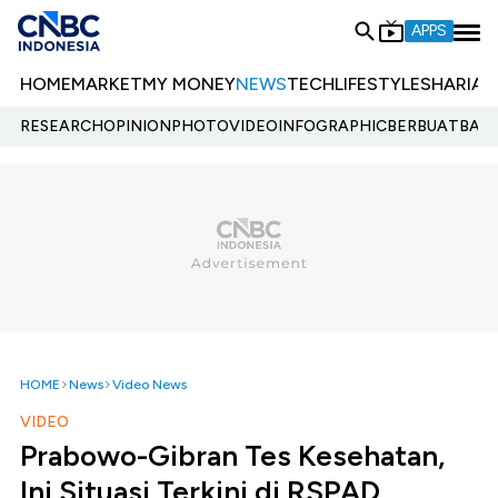
APPS
HOME
MARKET
MY MONEY
NEWS
TECH
LIFESTYLE
SHARIA
E
RESEARCH
OPINION
PHOTO
VIDEO
INFOGRAPHIC
BERBUATBAIK.
HOME
News
Video News
VIDEO
Prabowo-Gibran Tes Kesehatan,
Ini Situasi Terkini di RSPAD