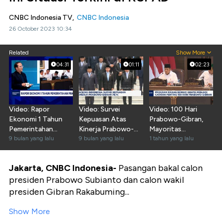
CNBC Indonesia TV,
CNBC Indonesia
26 October 2023 10:34
Related
Show More
04:31
01:11
02:23
Video: Rapor
Video: Survei
Video: 100 Hari
Ekonomi 1 Tahun
Kepuasan Atas
Prabowo-Gibran,
Pemerintahan
Kinerja Prabowo-
Mayoritas
Prabowo-Gibran
9 bulan yang lalu
Gibran Capai 78,1%
9 bulan yang lalu
Masyarakat
1 tahun yang lalu
Mengaku Puas
Jakarta, CNBC Indonesia-
Pasangan bakal calon
presiden Prabowo Subianto dan calon wakil
presiden Gibran Rakabuming...
Show More