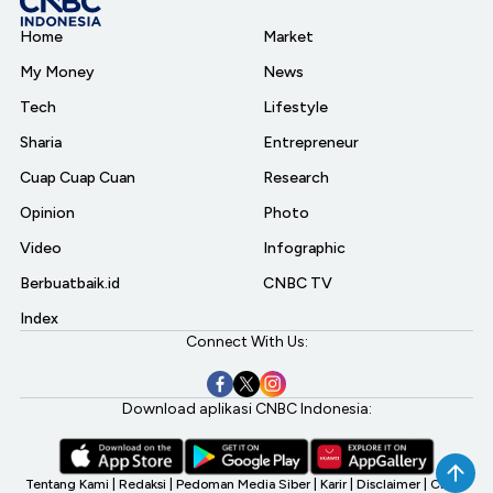
Home
Market
My Money
News
Tech
Lifestyle
Sharia
Entrepreneur
Cuap Cuap Cuan
Research
Opinion
Photo
Video
Infographic
Berbuatbaik.id
CNBC TV
Index
Connect With Us:
Download aplikasi CNBC Indonesia:
Tentang Kami
|
Redaksi
|
Pedoman Media Siber
|
Karir
|
Disclaimer
|
CNBC