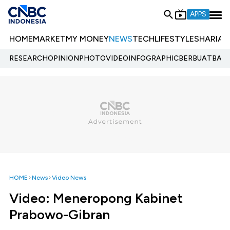
APPS
HOME
MARKET
MY MONEY
NEWS
TECH
LIFESTYLE
SHARIA
E
RESEARCH
OPINION
PHOTO
VIDEO
INFOGRAPHIC
BERBUATBAIK.
HOME
News
Video News
Video: Meneropong Kabinet
Prabowo-Gibran