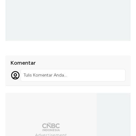
Komentar
Tulis Komentar Anda...