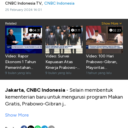
CNBC Indonesia TV,
CNBC Indonesia
25 February 2024 14:01
Related
Show More
04:31
01:11
02:23
Video: Rapor
Video: Survei
Video: 100 Hari
Ekonomi 1 Tahun
Kepuasan Atas
Prabowo-Gibran,
Pemerintahan
Kinerja Prabowo-
Mayoritas
Prabowo-Gibran
9 bulan yang lalu
Gibran Capai 78,1%
9 bulan yang lalu
Masyarakat
1 tahun yang lalu
Mengaku Puas
Jakarta, CNBC Indonesia
- Selain membentuk
kementerian baru untuk mengurusi program Makan
Gratis, Prabowo-Gibran j...
Show More