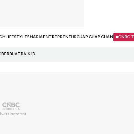
CH
LIFESTYLE
SHARIA
ENTREPRENEUR
CUAP CUAP CUAN
CNBC 
C
BERBUATBAIK.ID