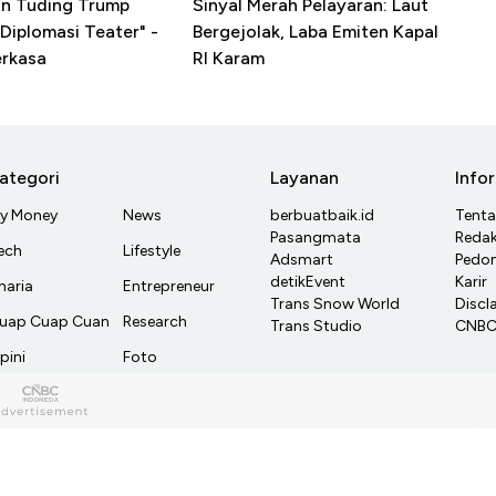
ran Tuding Trump
Sinyal Merah Pelayaran: Laut
Diplomasi Teater" -
Bergejolak, Laba Emiten Kapal
erkasa
RI Karam
ategori
Layanan
Info
y Money
News
berbuatbaik.id
Tent
Pasangmata
Redak
ech
Lifestyle
Adsmart
Pedom
detikEvent
Karir
haria
Entrepreneur
Trans Snow World
Discl
uap Cuap Cuan
Research
Trans Studio
CNBC 
pini
Foto
ideo
Infografis
ndeks
CNBC TV
arket