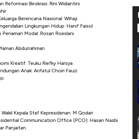
Reformasi Birokrasi: Rini Widiantini
hir
uarga Berencana Nasional: Wihaji
gendalian Lingkungan Hidup: Hanif Faisol
dan Penaman Modal: Rosan Roeslani
: Maman Abdurrahman
omi Kreatif: Teuku Riefky Harsya
dungan Anak: Arifatul Choiri Fauzi
jo.
 Wakil Kepala Staf Kepresidenan: M Qodari
esidential Communication Office (PCO): Hasan Nasbi
r Panjaitan.