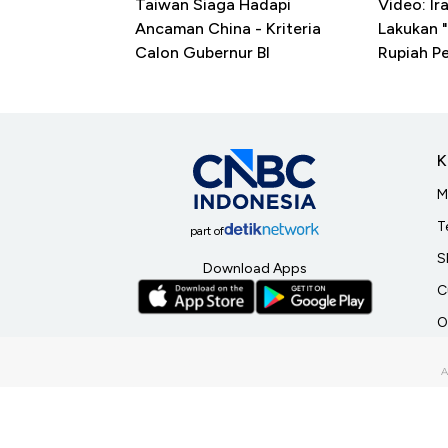
Taiwan Siaga Hadapi
Video: I
Ancaman China - Kriteria
Lakukan "
Calon Gubernur BI
Rupiah P
K
M
T
part of
S
Download Apps
C
O
Connect With Us
V
I
M
©2026 CNBC Indonesia, A Transmedia Company