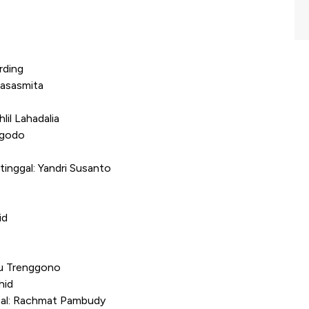
rding
tasasmita
lil Lahadalia
ggodo
inggal: Yandri Susanto
id
yu Trenggono
hid
al: Rachmat Pambudy