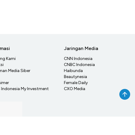
rmasi
Jaringan Media
ang Kami
CNN Indonesia
si
CNBC Indonesia
an Media Siber
Haibunda
Beautynesia
aimer
Female Daily
Indonesia My Investment
CXO Media