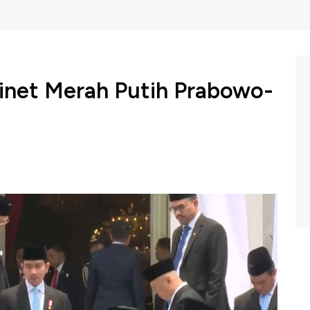
net Merah Putih Prabowo-
o Subianto resmi melantik para menteri di Kabinet
 pejabat setingkat menteri digelar Senin (21/10/2024)
 dilantiknya para punggawa presiden di Istana Negara.
Baru Dilantik:
igrasi dan Pemasyarakatan: Yusril Ihza Mahendra