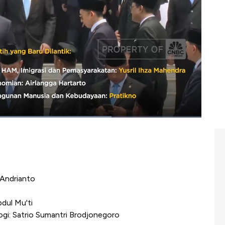
Airlangga Hartarto
anusia dan Kebudayaan: Pratikno
 Budi Gunawan
dan Pembangunan Kewilayahan: Agus Harimurti
kat: Abdul Muhaimin Iskandar
 Andrianto
dul Mu'ti
ogi: Satrio Sumantri Brodjonegoro