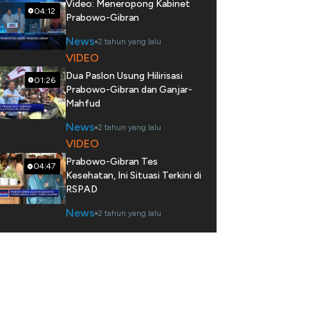
Video: Meneropong Kabinet
04:12
Prabowo-Gibran
News
2 tahun yang lalu
VIDEO
Dua Paslon Usung Hilirisasi
01:26
Prabowo-Gibran dan Ganjar-
Mahfud
News
2 tahun yang lalu
VIDEO
Prabowo-Gibran Tes
04:47
Kesehatan, Ini Situasi Terkini di
RSPAD
News
2 tahun yang lalu