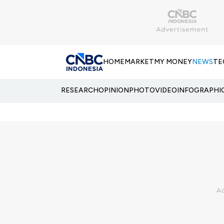
HOME
MARKET
MY MONEY
NEWS
TE
RESEARCH
OPINION
PHOTO
VIDEO
INFOGRAPHI