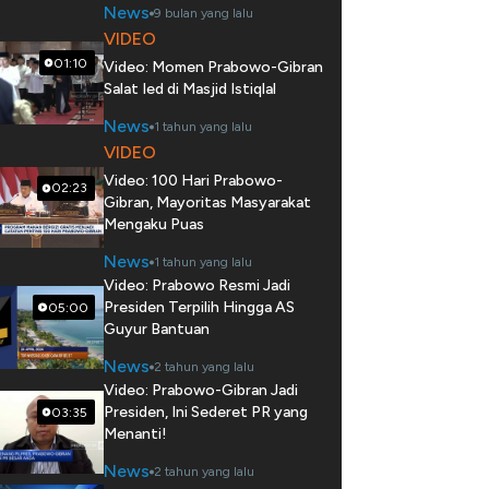
News
9 bulan yang lalu
VIDEO
01:10
Video: Momen Prabowo-Gibran
Salat Ied di Masjid Istiqlal
News
1 tahun yang lalu
VIDEO
Video: 100 Hari Prabowo-
02:23
Gibran, Mayoritas Masyarakat
Mengaku Puas
News
1 tahun yang lalu
Video: Prabowo Resmi Jadi
Presiden Terpilih Hingga AS
05:00
Guyur Bantuan
News
2 tahun yang lalu
Video: Prabowo-Gibran Jadi
Presiden, Ini Sederet PR yang
03:35
Menanti!
News
2 tahun yang lalu