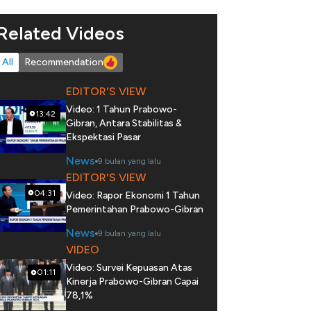
Related Videos
All
Recommendation
EDITOR'S VIEW
Video: 1 Tahun Prabowo-
13:42
Gibran, Antara Stabilitas &
Ekspektasi Pasar
News
9 bulan yang lalu
EDITOR'S VIEW
04:31
Video: Rapor Ekonomi 1 Tahun
Pemerintahan Prabowo-Gibran
News
9 bulan yang lalu
VIDEO
Video: Survei Kepuasan Atas
01:11
Kinerja Prabowo-Gibran Capai
78,1%