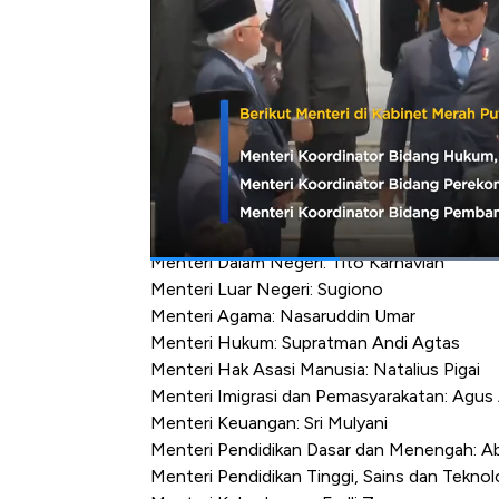
Menteri Koordinator Bidang Perekonomian: 
Menteri Koordinator Bidang Pembangunan M
Menteri Koordinator Politik dan Keamanan:
Menteri Koordinator Bidang Infrastruktur 
Yudhoyono
Menteri Koordinator Pangan: Zulkifli Hasan
Menteri Koordinator Pemberdayaan Masyara
Menteri Sekretaris Negara: Prasetyo Hadi
Menteri Pertahanan: Sjafrie Sjamsoeddin
Menteri Dalam Negeri: Tito Karnavian
Menteri Luar Negeri: Sugiono
Menteri Agama: Nasaruddin Umar
Menteri Hukum: Supratman Andi Agtas
Menteri Hak Asasi Manusia: Natalius Pigai
Menteri Imigrasi dan Pemasyarakatan: Agus
Menteri Keuangan: Sri Mulyani
Menteri Pendidikan Dasar dan Menengah: Ab
Menteri Pendidikan Tinggi, Sains dan Teknol