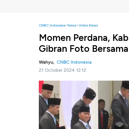
CNBC Indonesia
News
Video News
Momen Perdana, Kabi
Gibran Foto Bersama
Wahyu,
CNBC Indonesia
21 October 2024 12:12
Jakarta, Cnbc Indonesia -
Presiden Prabow
Merah Putih. Pelantikan 48 menteri hingga 5
pukul 10.00 WIB.
Inilah momen, foto bersama perdana setelah
Berikut Menteri di Kabinet Merah Putih yang 
Menteri Koordinator Bidang Hukum, HAM, Im