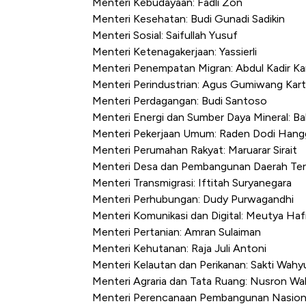
Menteri Kebudayaan: Fadli Zon
Menteri Kesehatan: Budi Gunadi Sadikin
Menteri Sosial: Saifullah Yusuf
Menteri Ketenagakerjaan: Yassierli
Menteri Penempatan Migran: Abdul Kadir Ka
Menteri Perindustrian: Agus Gumiwang Kar
Menteri Perdagangan: Budi Santoso
Menteri Energi dan Sumber Daya Mineral: Bah
Menteri Pekerjaan Umum: Raden Dodi Han
Menteri Perumahan Rakyat: Maruarar Sirait
Menteri Desa dan Pembangunan Daerah Tert
Menteri Transmigrasi: Iftitah Suryanegara
Menteri Perhubungan: Dudy Purwagandhi
Menteri Komunikasi dan Digital: Meutya Haf
Menteri Pertanian: Amran Sulaiman
Menteri Kehutanan: Raja Juli Antoni
Menteri Kelautan dan Perikanan: Sakti Wah
Menteri Agraria dan Tata Ruang: Nusron Wa
Menteri Perencanaan Pembangunan Nasion