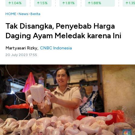
1.04
%
1.5
%
1.81
%
1.88
%
1.3
HOME
News
Berita
Tak Disangka, Penyebab Harga
Daging Ayam Meledak karena Ini
Martyasari Rizky,
CNBC Indonesia
20 July 2023 17:55