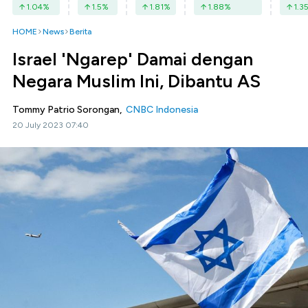
1.04
%
1.5
%
1.81
%
1.88
%
1.3
HOME
News
Berita
Israel 'Ngarep' Damai dengan
Negara Muslim Ini, Dibantu AS
Tommy Patrio Sorongan,
CNBC Indonesia
20 July 2023 07:40