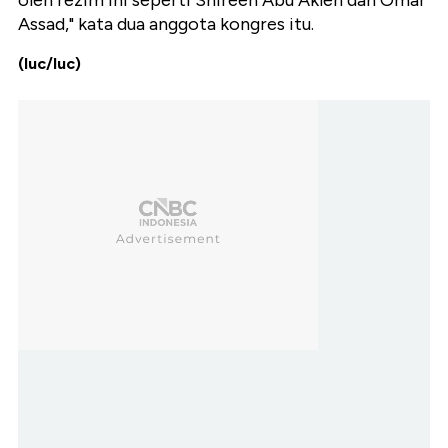
oleh rezim ini seperti Shireen Abu Akleh dan Omar
Assad," kata dua anggota kongres itu.
(luc/luc)