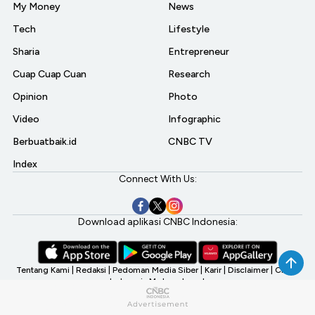
My Money
News
Tech
Lifestyle
Sharia
Entrepreneur
Cuap Cuap Cuan
Research
Opinion
Photo
Video
Infographic
Berbuatbaik.id
CNBC TV
Index
Connect With Us:
Download aplikasi CNBC Indonesia:
Tentang Kami
|
Redaksi
|
Pedoman Media Siber
|
Karir
|
Disclaimer
|
CNBC
Indonesia My Investment
©2026 CNBC Indonesia, A Transmedia Company