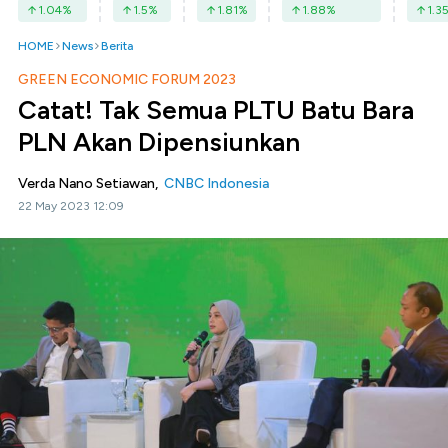
1.04
%
1.5
%
1.81
%
1.88
%
1.3
HOME
News
Berita
GREEN ECONOMIC FORUM 2023
Catat! Tak Semua PLTU Batu Bara
PLN Akan Dipensiunkan
Verda Nano Setiawan,
CNBC Indonesia
22 May 2023 12:09