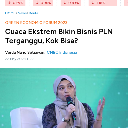
-0.69
%
-0.96
%
-0.89
%
-1.18
%
HOME
News
Berita
GREEN ECONOMIC FORUM 2023
Cuaca Ekstrem Bikin Bisnis PLN
Terganggu, Kok Bisa?
Verda Nano Setiawan,
CNBC Indonesia
22 May 2023 11:22