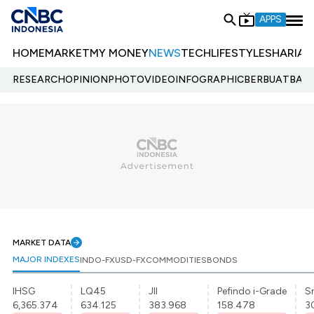
APPS
HOME
MARKET
MY MONEY
NEWS
TECH
LIFESTYLE
SHARIA
E
RESEARCH
OPINION
PHOTO
VIDEO
INFOGRAPHIC
BERBUATBAIK.
MARKET DATA
MAJOR INDEXES
INDO-FX
USD-FX
COMMODITIES
BONDS
IHSG
LQ45
JII
Pefindo i-Grade
Sr
6,365.374
634.125
383.968
158.478
3