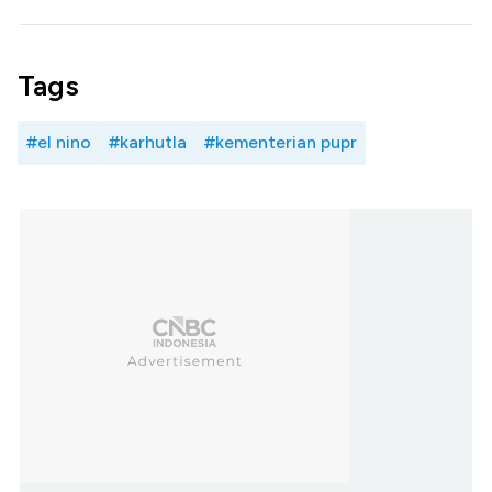
Tags
#el nino
#karhutla
#kementerian pupr