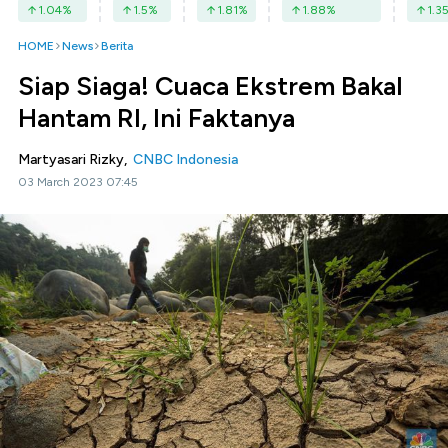
1.04
%
1.5
%
1.81
%
1.88
%
1.3
HOME
News
Berita
Siap Siaga! Cuaca Ekstrem Bakal
Hantam RI, Ini Faktanya
Martyasari Rizky,
CNBC Indonesia
03 March 2023 07:45