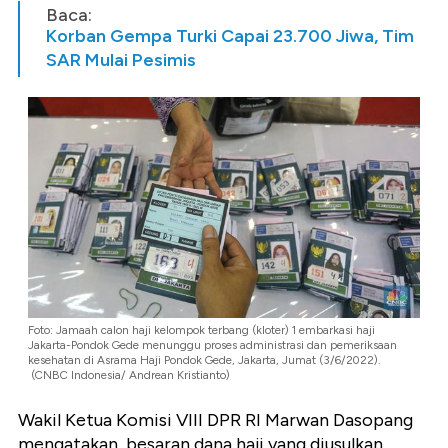
Baca:
Korban Gempa Turki Capai 23.700 Jiwa, Tim
SAR Mulai Pesimis
Foto: Jamaah calon haji kelompok terbang (kloter) 1 embarkasi haji
Jakarta-Pondok Gede menunggu proses administrasi dan pemeriksaan
kesehatan di Asrama Haji Pondok Gede, Jakarta, Jumat (3/6/2022).
(CNBC Indonesia/ Andrean Kristianto)
Wakil Ketua Komisi VIII DPR RI Marwan Dasopang
mengatakan, besaran dana haji yang diusulkan