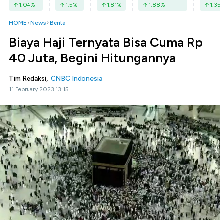
1.04
%
1.5
%
1.81
%
1.88
%
1.3
HOME
News
Berita
Biaya Haji Ternyata Bisa Cuma Rp
40 Juta, Begini Hitungannya
Tim Redaksi,
CNBC Indonesia
11 February 2023 13:15