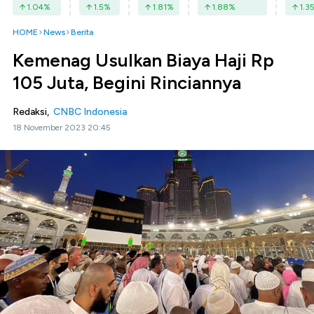
1.04
%
1.5
%
1.81
%
1.88
%
1.3
HOME
News
Berita
Kemenag Usulkan Biaya Haji Rp
105 Juta, Begini Rinciannya
Redaksi,
CNBC Indonesia
18 November 2023 20:45