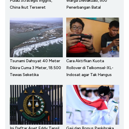
Pulau Strategis Inggris,
Warga Dievakuasi, 500
China Ikut Terseret
Penerbangan Batal
Tsunami Dahsyat 40 Meter
Cara Aktifkan Kuota
Dikira Cuma 3 Meter, 18.500
Rollover di Telkomsel-XL-
Tewas Seketika
Indosat agar Tak Hangus
Ini Daftar Aset Eddy Tansil
Gaji dan Bonus Paskibraka