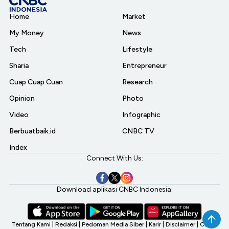
Home
Market
My Money
News
Tech
Lifestyle
Sharia
Entrepreneur
Cuap Cuap Cuan
Research
Opinion
Photo
Video
Infographic
Berbuatbaik.id
CNBC TV
Index
Connect With Us:
Download aplikasi CNBC Indonesia:
Tentang Kami
|
Redaksi
|
Pedoman Media Siber
|
Karir
|
Disclaimer
|
CNBC