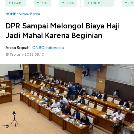
1.04
%
1.5
%
1.81
%
1.88
%
1.3
HOME
News
Berita
DPR Sampai Melongo! Biaya Haji
Jadi Mahal Karena Beginian
Anisa Sopiah,
CNBC Indonesia
15 February 2023 09:10