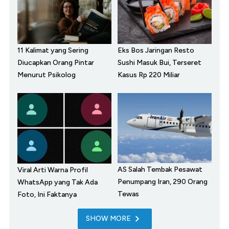
11 Kalimat yang Sering
Eks Bos Jaringan Resto
Diucapkan Orang Pintar
Sushi Masuk Bui, Terseret
Menurut Psikolog
Kasus Rp 220 Miliar
AS Salah Tembak Pesawat
Viral Arti Warna Profil
Penumpang Iran, 290 Orang
WhatsApp yang Tak Ada
Tewas
Foto, Ini Faktanya
SHOW MORE