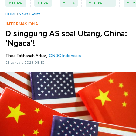
1.04
%
1.5
%
1.81
%
1.88
%
1.3
HOME
News
Berita
INTERNASIONAL
Disinggung AS soal Utang, China:
'Ngaca'!
Thea Fathanah Arbar,
CNBC Indonesia
25 January 2023 08:10