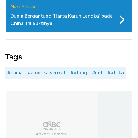
Next Article
Dunia Bergantung 'Harta Karun Langka' pada
China, Ini Buktinya
Tags
#china
#amerika serikat
#utang
#imf
#afrika