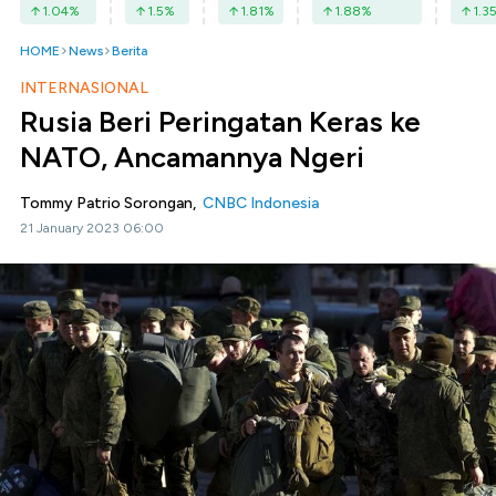
1.04
%
1.5
%
1.81
%
1.88
%
1.3
HOME
News
Berita
INTERNASIONAL
Rusia Beri Peringatan Keras ke
NATO, Ancamannya Ngeri
Tommy Patrio Sorongan,
CNBC Indonesia
21 January 2023 06:00