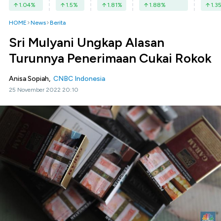
1.04
%
1.5
%
1.81
%
1.88
%
1.3
HOME
News
Berita
Sri Mulyani Ungkap Alasan
Turunnya Penerimaan Cukai Rokok
Anisa Sopiah,
CNBC Indonesia
25 November 2022 20:10