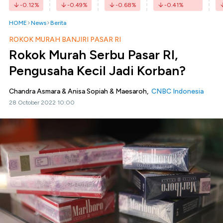
-0.12
%
-0.49
%
-0.68
%
-0.41
%
HOME
News
Berita
ROKOK MURAH BANJIRI PASAR RI
Rokok Murah Serbu Pasar RI,
Pengusaha Kecil Jadi Korban?
Chandra Asmara & Anisa Sopiah & Maesaroh,
CNBC Indonesia
28 October 2022 10:00