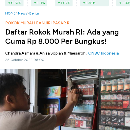
0.67
%
1.11
%
1.07
%
1.38
%
1.03
HOME
News
Berita
ROKOK MURAH BANJIRI PASAR RI
Daftar Rokok Murah RI: Ada yang
Cuma Rp 8.000 Per Bungkus!
Chandra Asmara & Anisa Sopiah & Maesaroh,
CNBC Indonesia
28 October 2022 08:00