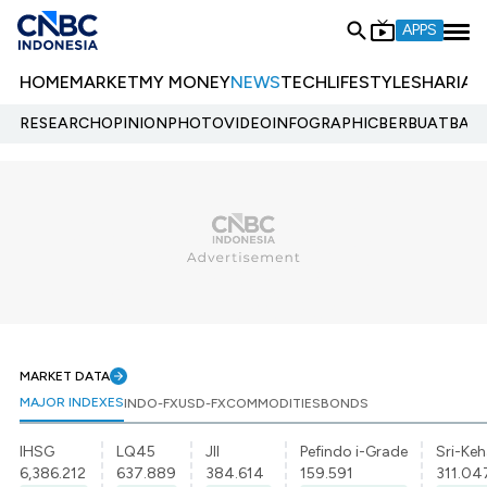
APPS
HOME
MARKET
MY MONEY
NEWS
TECH
LIFESTYLE
SHARIA
E
RESEARCH
OPINION
PHOTO
VIDEO
INFOGRAPHIC
BERBUATBAIK.
MARKET DATA
MAJOR INDEXES
INDO-FX
USD-FX
COMMODITIES
BONDS
IHSG
LQ45
JII
Pefindo i-Grade
Sri-Keh
6,386.212
637.889
384.614
159.591
311.04