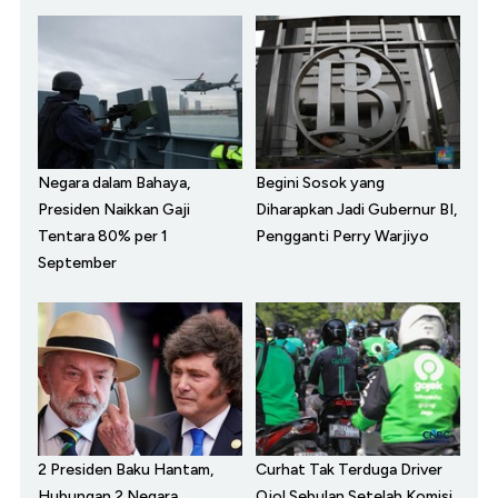
Negara dalam Bahaya,
Begini Sosok yang
Presiden Naikkan Gaji
Diharapkan Jadi Gubernur BI,
Tentara 80% per 1
Pengganti Perry Warjiyo
September
2 Presiden Baku Hantam,
Curhat Tak Terduga Driver
Hubungan 2 Negara
Ojol Sebulan Setelah Komisi