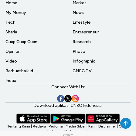
Home
Market
My Money
News
Tech
Lifestyle
Sharia
Entrepreneur
Cuap Cuap Cuan
Research
Opinion
Photo
Video
Infographic
Berbuatbaik.id
CNBC TV
Index
Connect With Us:
Download aplikasi CNBC Indonesia:
Tentang Kami
|
Redaksi
|
Pedoman Media Siber
|
Karir
|
Disclaimer
|
CNBC
Indonesia My Investment