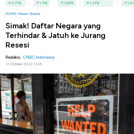
0.71
%
1.11
%
1.48
%
1.33
%
1.01
HOME
News
Berita
Simak! Daftar Negara yang
Terhindar & Jatuh ke Jurang
Resesi
Redaksi,
CNBC Indonesia
13 October 2022 13:55