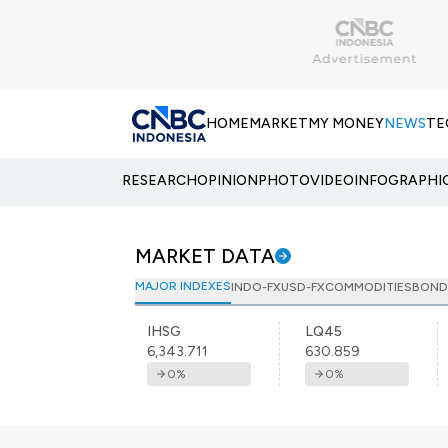
HOME
MARKET
MY MONEY
NEWS
TE
RESEARCH
OPINION
PHOTO
VIDEO
INFOGRAPHI
MARKET DATA
MAJOR INDEXES
INDO-FX
USD-FX
COMMODITIES
BOND
IHSG
LQ45
6,343.711
630.859
0
%
0
%