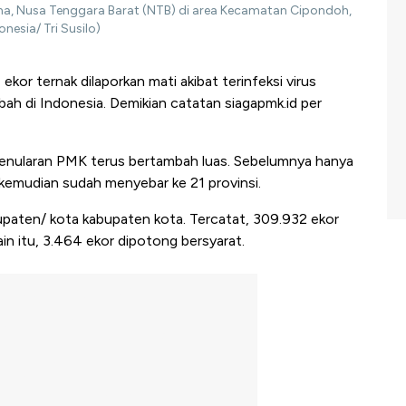
ima, Nusa Tenggara Barat (NTB) di area Kecamatan Cipondoh,
nesia/ Tri Susilo)
ekor ternak dilaporkan mati akibat terinfeksi virus
h di Indonesia. Demikian catatan siagapmk.id per
penularan PMK terus bertambah luas. Sebelumnya hanya
a kemudian sudah menyebar ke 21 provinsi.
paten/ kota kabupaten kota. Tercatat, 309.932 ekor
lain itu, 3.464 ekor dipotong bersyarat.