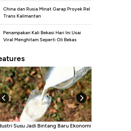
China dan Rusia Minat Garap Proyek Rel
Trans Kalimantan
Penampakan Kali Bekasi Hari Ini Usai
Viral Menghitam Seperti Oli Bekas
eatures
dustri Susu Jadi Bintang Baru Ekonomi
5 Raja Ekonomi 