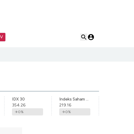
TV
IDX 30
Indeks Saham Syariah Indonesia
354.26
219.16
0
%
0
%