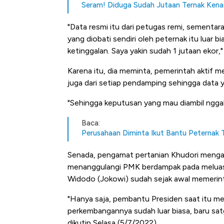
Seram! Diduga Sudah Jutaan Ternak Kena
"Data resmi itu dari petugas remi, sementar
yang diobati sendiri oleh peternak itu luar b
ketinggalan. Saya yakin sudah 1 jutaan ekor
Karena itu, dia meminta, pemerintah aktif m
juga dari setiap pendamping sehingga data yan
"Sehingga keputusan yang mau diambil nggak
Baca:
Perusahaan Diminta Ikut Bantu Peterna
Senada, pengamat pertanian Khudori menga
menanggulangi PMK berdampak pada meluasny
Widodo (Jokowi) sudah sejak awal memerin
"Hanya saja, pembantu Presiden saat itu me
perkembangannya sudah luar biasa, baru satg
dikutip Selasa (5/7/2022).