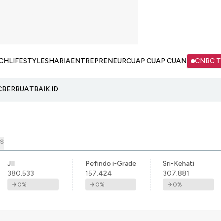
CH
LIFESTYLE
SHARIA
ENTREPRENEUR
CUAP CUAP CUAN
CNBC 
C
BERBUATBAIK.ID
S
JII
Pefindo i-Grade
Sri-Kehati
380.533
157.424
307.881
0
%
0
%
0
%