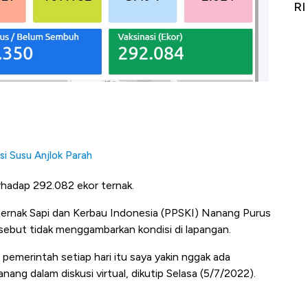
Alas Kaki Tumbuh Double Digit
RI
i Susu Anjlok Parah
terhadap 292.082 ekor ternak.
rnak Sapi dan Kerbau Indonesia (PPSKI) Nanang Purus
ebut tidak menggambarkan kondisi di lapangan.
is pemerintah setiap hari itu saya yakin nggak ada
Nanang dalam diskusi virtual, dikutip Selasa (5/7/2022).