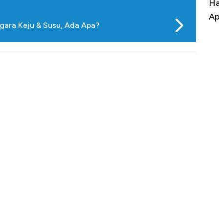
uasai
Harga Batu Bara Bangkit, Ada Kabar
Ha
ng-Airbus?
Baik Buat Pengusaha RI
Ap
gara Keju & Susu, Ada Apa?