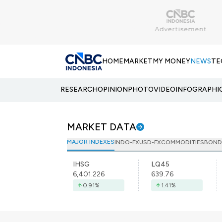
HOME
MARKET
MY MONEY
NEWS
TE
RESEARCH
OPINION
PHOTO
VIDEO
INFOGRAPHI
MARKET DATA
MAJOR INDEXES
INDO-FX
USD-FX
COMMODITIES
BOND
IHSG
LQ45
6,401.226
639.76
0.91
%
1.41
%