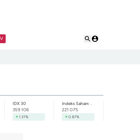
TV
IDX 30
Indeks Saham Syariah Indonesia
359.106
221.075
1.37
%
0.87
%