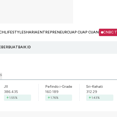
CH
LIFESTYLE
SHARIA
ENTREPRENEUR
CUAP CUAP CUAN
CNBC 
C
BERBUATBAIK.ID
S
JII
Pefindo i-Grade
Sri-Kehati
386.435
160.189
312.29
1.55
%
1.76
%
1.43
%