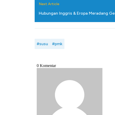
Ini Kekuatan Uang Embraer K
Next Article
Langit Dunia, Pembunuh Boei
Hubungan Inggris & Eropa Meradang Ge
#susu
#pmk