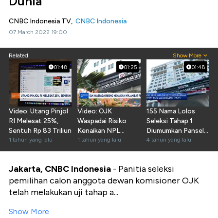
Dunia
CNBC Indonesia TV,
CNBC Indonesia
07 March 2022 19:00
Related
Show More
01:48
01:25
01:48
Video: Utang Pinjol
Video: OJK
155 Nama Lolos
RI Melesat 25%,
Waspadai Risiko
Seleksi Tahap 1
Sentuh Rp 83 Triliun
Kenaikan NPL
Diumumkan Pansel
1 tahun yang lalu
Akibat Perang
1 tahun yang lalu
Pemilihan OJK
4 tahun yang lalu
Dagang
Jakarta, CNBC Indonesia
- Panitia seleksi
pemilihan calon anggota dewan komisioner OJK
telah melakukan uji tahap a...
Show More