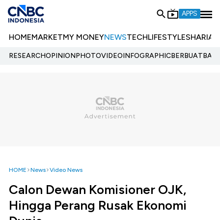
APPS
HOME
MARKET
MY MONEY
NEWS
TECH
LIFESTYLE
SHARIA
E
RESEARCH
OPINION
PHOTO
VIDEO
INFOGRAPHIC
BERBUATBAIK.
HOME
News
Video News
Calon Dewan Komisioner OJK,
Hingga Perang Rusak Ekonomi