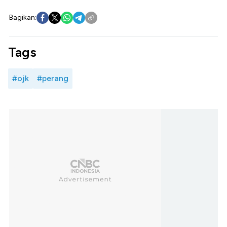
Bagikan:
Tags
#ojk
#perang