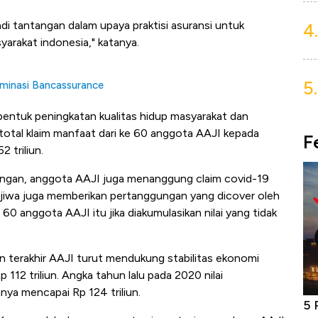
jadi tantangan dalam upaya praktisi asuransi untuk
4.
arakat indonesia," katanya.
5.
minasi Bancassurance
mbentuk peningkatan kualitas hidup masyarakat dan
 total klaim manfaat dari ke 60 anggota AAJI kepada
F
 triliun.
gungan, anggota AAJI juga menanggung claim covid-19
nsi jiwa juga memberikan pertanggungan yang dicover oleh
ke 60 anggota AAJI
itu jika diakumulasikan nilai yang tidak
hun terakhir AAJI turut mendukung stabilitas ekonomi
 112 triliun. Angka tahun lalu pada 2020 nilai
nnya mencapai Rp 124 triliun.
niture &
Industri Susu Jadi Bintang Baru Ekonomi
5 