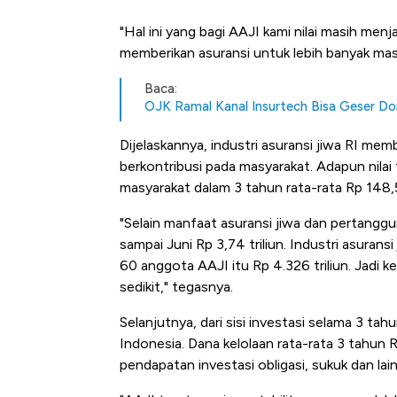
"Hal ini yang bagi AAJI kami nilai masih men
memberikan asuransi untuk lebih banyak masy
Baca:
OJK Ramal Kanal Insurtech Bisa Geser Do
Dijelaskannya, industri asuransi jiwa RI me
berkontribusi pada masyarakat. Adapun nilai
masyarakat dalam 3 tahun rata-rata Rp 148,52
"Selain manfaat asuransi jiwa dan pertang
sampai Juni Rp 3,74 triliun. Industri asura
60 anggota AAJI itu Rp 4.326 triliun. Jadi 
sedikit," tegasnya.
Selanjutnya, dari sisi investasi selama 3 ta
Indonesia. Dana kelolaan rata-rata 3 tahun Rp
pendapatan investasi obligasi, sukuk dan lai
Bangkit dari Kubur! Bisnis Fur