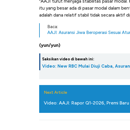
"AAJI turut menjaga stabilitas pasar modal
Alas Kaki Tumbuh Double Dig
itu yang besar ada di pasar modal dalam bentu
adalah dana relatif stabil tidak secara aktif
Baca:
AAJI: Asuransi Jiwa Beroperasi Sesuai At
(yun/yun)
Saksikan video di bawah ini:
Video: New RBC Mulai Diuji Caba, Asura
Next Article
Video: AAJI: Rapor Q1-2026, Premi Baru