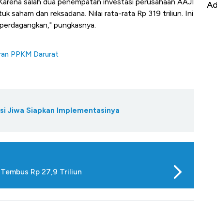
. Karena salah dua penempatan investasi perusahaan AAJI
it
RI
Ad
k saham dan reksadana. Nilai rata-rata Rp 319 triliun. Ini
 diperdagangkan," pungkasnya.
uran PPKM Darurat
nsi Jiwa Siapkan Implementasinya
 Tembus Rp 27,9 Triliun