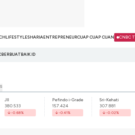
CH
LIFESTYLE
SHARIA
ENTREPRENEUR
CUAP CUAP CUAN
CNBC 
C
BERBUATBAIK.ID
S
JII
Pefindo i-Grade
Sri-Kehati
380.533
157.424
307.881
-0.68
%
-0.41
%
-0.02
%