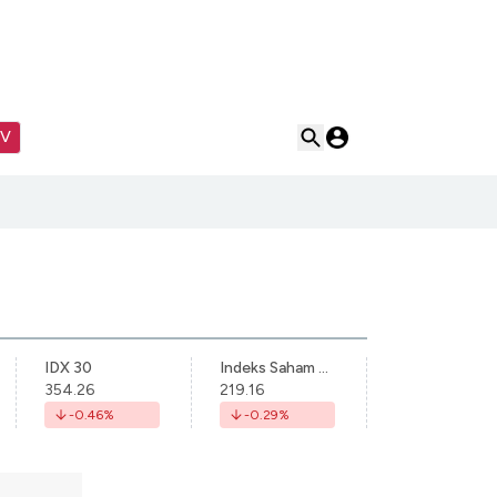
TV
IDX 30
Indeks Saham Syariah Indonesia
354.26
219.16
-0.46
%
-0.29
%