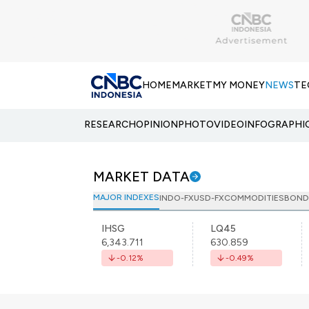
HOME
MARKET
MY MONEY
NEWS
TE
RESEARCH
OPINION
PHOTO
VIDEO
INFOGRAPHI
MARKET DATA
MAJOR INDEXES
INDO-FX
USD-FX
COMMODITIES
BOND
IHSG
LQ45
6,343.711
630.859
-0.12
%
-0.49
%