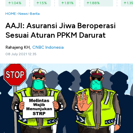
1.04
%
1.5
%
1.81
%
1.88
%
1.3
HOME
News
Berita
AAJI: Asuransi Jiwa Beroperasi
Sesuai Aturan PPKM Darurat
Rahajeng KH,
CNBC Indonesia
08 July 2021 12:35