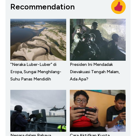
Recommendation
"Neraka Luber-Luber" di
Presiden Ini Mendadak
Eropa, Sungai Menghilang-
Dievakuasi Tengah Malam,
Suhu Panas Mendidih
Ada Apa?
Negara dalam Bahaya,
Cara Aktifkan Kuota