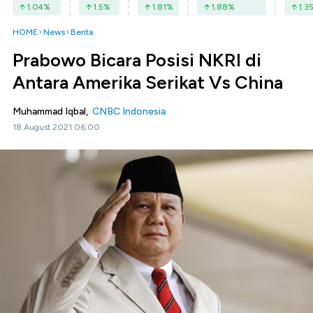
1.04
%
1.5
%
1.81
%
1.88
%
1.3
HOME
News
Berita
Prabowo Bicara Posisi NKRI di
Antara Amerika Serikat Vs China
Muhammad Iqbal,
CNBC Indonesia
18 August 2021 06:00