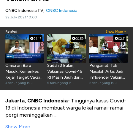
CNBC Indonesia TV,
CNBC Indonesia
22 July 2021 10:03
Related
Show More
04:17
00:59
02:11
Omicron Baru
Sudah 3 Bulan,
Pengamat: Tak
Masuk, Kemenkes
Vaksinasi Covid-19
Masalah Artis Jadi
Kejar Target Vaksin
RI Masih Jauh dari
Influencer Vaksin
Lengkap 70%
4 tahun yang lalu
Target
5 tahun yang lalu
Massal
5 tahun yang lalu
Jakarta, CNBC Indonesia-
Tingginya kasus Covid-
19 di Indonesia membuat warga lokal ramai-ramai
pergi meninggalkan ...
Show More