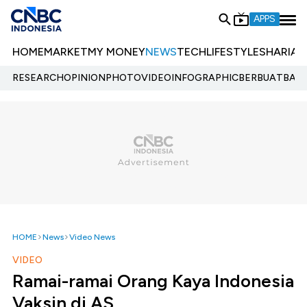
APPS
HOME
MARKET
MY MONEY
NEWS
TECH
LIFESTYLE
SHARIA
E
RESEARCH
OPINION
PHOTO
VIDEO
INFOGRAPHIC
BERBUATBAIK.
HOME
News
Video News
VIDEO
Ramai-ramai Orang Kaya Indonesia
Vaksin di AS