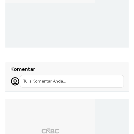
Komentar
Tulis Komentar Anda...