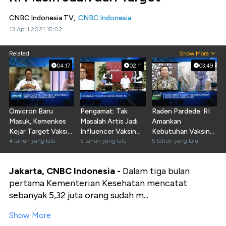
CNBC Indonesia TV,
CNBC Indonesia
13 April 2021 15:02
Related
Show More
04:17
02:11
03:49
Omicron Baru
Pengamat: Tak
Raden Pardede: RI
Masuk, Kemenkes
Masalah Artis Jadi
Amankan
Kejar Target Vaksin
Influencer Vaksin
Kebutuhan Vaksin
Lengkap 70%
4 tahun yang lalu
Massal
5 tahun yang lalu
Hingga Akhir 2021
5 tahun yang lalu
Jakarta, CNBC Indonesia -
Dalam tiga bulan
pertama Kementerian Kesehatan mencatat
sebanyak 5,32 juta orang sudah m...
Show More