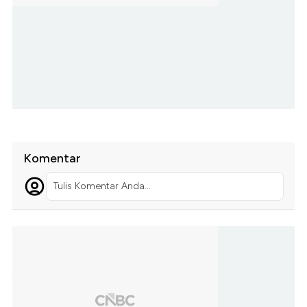
Komentar
Tulis Komentar Anda...