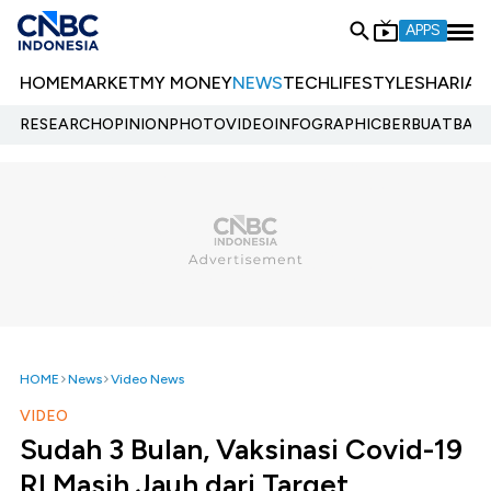
APPS
HOME
MARKET
MY MONEY
NEWS
TECH
LIFESTYLE
SHARIA
E
RESEARCH
OPINION
PHOTO
VIDEO
INFOGRAPHIC
BERBUATBAIK.
HOME
News
Video News
VIDEO
Sudah 3 Bulan, Vaksinasi Covid-19
RI Masih Jauh dari Target