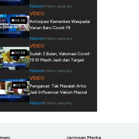
News
4 tahun yang lalu
VIDEO
04:38
Antisipasi Kemenkes Waspadai
Varian Baru Covid-19
News
4 tahun yang lalu
VIDEO
00:59
Sudah 3 Bulan, Vaksinasi Covid-
19 RI Masih Jauh dari Target
News
5 tahun yang lalu
VIDEO
02:11
Pengamat: Tak Masalah Artis
Jadi Influencer Vaksin Massal
News
5 tahun yang lalu
rmasi
Jaringan Media