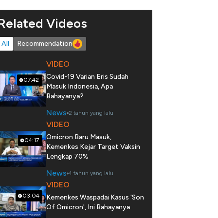
Related Videos
All
Recommendation
VIDEO
Covid-19 Varian Eris Sudah
07:42
Masuk Indonesia, Apa
Bahayanya?
News
2 tahun yang lalu
VIDEO
Omicron Baru Masuk,
04:17
Kemenkes Kejar Target Vaksin
Lengkap 70%
News
4 tahun yang lalu
VIDEO
03:04
Kemenkes Waspadai Kasus 'Son
Of Omicron', Ini Bahayanya