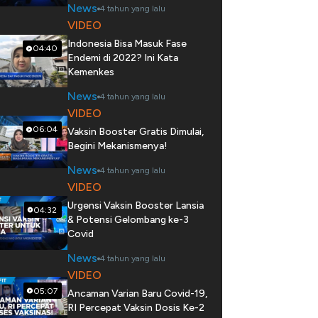
News
4 tahun yang lalu
VIDEO
Indonesia Bisa Masuk Fase
04:40
Endemi di 2022? Ini Kata
Kemenkes
News
4 tahun yang lalu
VIDEO
06:04
Vaksin Booster Gratis Dimulai,
Begini Mekanismenya!
News
4 tahun yang lalu
VIDEO
Urgensi Vaksin Booster Lansia
04:32
& Potensi Gelombang ke-3
Covid
News
4 tahun yang lalu
VIDEO
05:07
Ancaman Varian Baru Covid-19,
RI Percepat Vaksin Dosis Ke-2