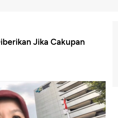
iberikan Jika Cakupan
sinasi Kemenkes, Siti Nadia Tarmizi menyebutkan
booster bagi lansia penerima vaksin Sinovac dan
asi vaksin setelah beberapa bulan disuntikan. Namun
erluasan cakupan vaksinasi 2 dosis ke masyarakat agar
apai maka vaksin booster bisa diberikan.