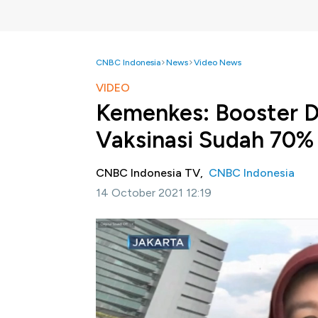
CNBC Indonesia
News
Video News
VIDEO
Kemenkes: Booster D
Vaksinasi Sudah 70%
CNBC Indonesia TV,
CNBC Indonesia
14 October 2021 12:19
Jakarta, CNBC Indonesia-
Juru Bicara Vak
rekomendasi WHO terhadap perlunya vaksin 
Sinopharm disebbakan adanya penurunan efik
demikian saat ini masih didahulukan upaya p
mencapai setidaknya 70% dan jika sudah terc