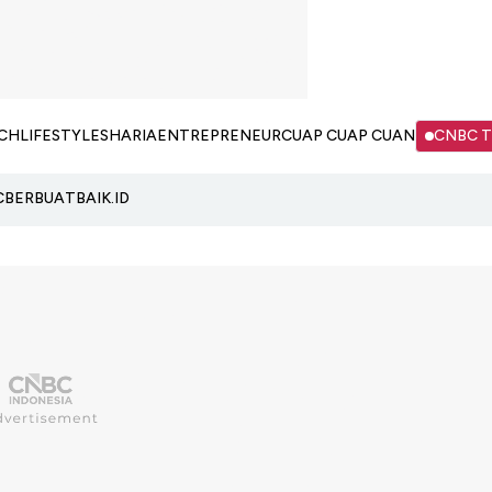
CH
LIFESTYLE
SHARIA
ENTREPRENEUR
CUAP CUAP CUAN
CNBC 
C
BERBUATBAIK.ID