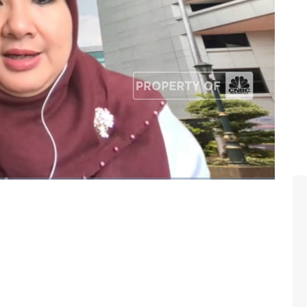
oster RI? Selengkapnya simak dialog Bramudya Prabowo
ehatan RI, Siti Nadia Tarmizi di Profit,
CNBC
Indonesia
#vaksin booster
#kemenkes ri