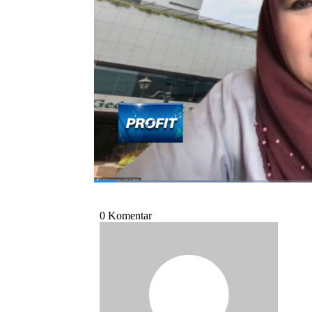
Seperti apa urgensi pemberian vaksin bo
dengan Juru Bicara Vaksinasi Kementerian Kes
(Kamis, 14/10/2021)
Bagikan:
#siti nadia tarmizi
#vaksinasi covid-19