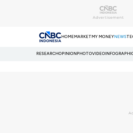
HOME
MARKET
MY MONEY
NEWS
TE
RESEARCH
OPINION
PHOTO
VIDEO
INFOGRAPHI