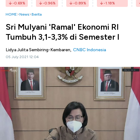
-0.69
%
-0.96
%
-0.89
%
-1.18
%
HOME
News
Berita
Sri Mulyani 'Ramal' Ekonomi RI
Tumbuh 3,1-3,3% di Semester I
Lidya Julita Sembiring-Kembaren,
CNBC Indonesia
05 July 2021 12:04