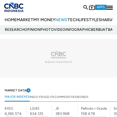
APPS
HOME
MARKET
MY MONEY
NEWS
TECH
LIFESTYLE
SHARIA
E
RESEARCH
OPINION
PHOTO
VIDEO
INFOGRAPHIC
BERBUATBAIK.
MARKET DATA
MAJOR INDEXES
INDO-FX
USD-FX
COMMODITIES
BONDS
IHSG
LQ45
JII
Pefindo i-Grade
Sr
6,365.374
634.125
383.968
158.478
3