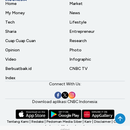
Home
Market
My Money
News
Tech
Lifestyle
Sharia
Entrepreneur
Cuap Cuap Cuan
Research
Opinion
Photo
Video
Infographic
Berbuatbaik.id
CNBC TV
Index
Connect With Us:
Download aplikasi CNBC Indonesia:
Tentang Kami
|
Redaksi
|
Pedoman Media Siber
|
Karir
|
Disclaimer
|
CNBC
Indonesia My Investment