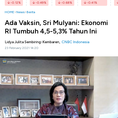
-0.12
%
-0.49
%
-0.68
%
-0.41
%
HOME
News
Berita
Ada Vaksin, Sri Mulyani: Ekonomi
RI Tumbuh 4,5-5,3% Tahun Ini
Lidya Julita Sembiring-Kembaren,
CNBC Indonesia
23 February 2021 14:20