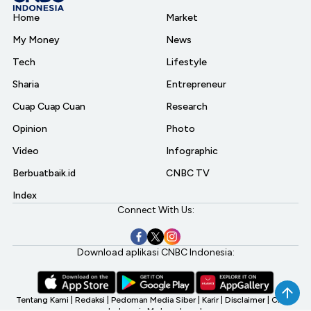
Home
Market
My Money
News
Tech
Lifestyle
Sharia
Entrepreneur
Cuap Cuap Cuan
Research
Opinion
Photo
Video
Infographic
Berbuatbaik.id
CNBC TV
Index
Connect With Us:
Download aplikasi CNBC Indonesia:
Tentang Kami
|
Redaksi
|
Pedoman Media Siber
|
Karir
|
Disclaimer
|
CNBC
Indonesia My Investment