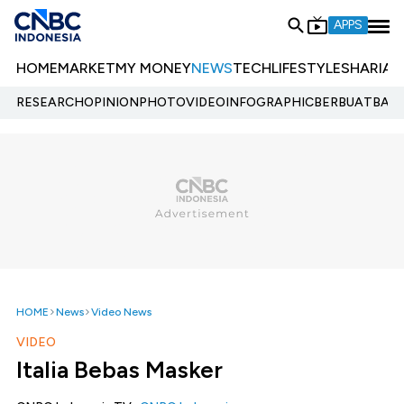
APPS
HOME
MARKET
MY MONEY
NEWS
TECH
LIFESTYLE
SHARIA
E
RESEARCH
OPINION
PHOTO
VIDEO
INFOGRAPHIC
BERBUATBAIK.
HOME
News
Video News
VIDEO
Italia Bebas Masker