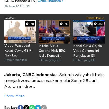
CNBC Indonesia TV,
CNBC Indonesia
29 June 2021 11:35
Related
Show More
01:11
01:10
03:51
Video: Waspada!
Infeksi Virus
Kenali Ciri & Gejala
Kasus Covid-19 RI
Corona Naik 15%,
Virus Corona, Ini
Naik Lagi
Italia Kembali
Penjelasan IDI
2 tahun yang lalu
Lockdown Ketat
5 tahun yang lalu
6 tahun yang lalu
Jakarta, CNBC Indonesia -
Seluruh wilayah di Italia
menjadi zona bebas masker mulai Senin 28 Juni.
Aturan ini dite...
Show More
Bagikan: