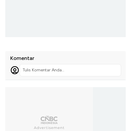
Komentar
Tulis Komentar Anda...