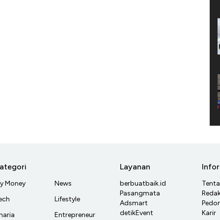
ategori
Layanan
Info
y Money
News
berbuatbaik.id
Tent
Pasangmata
Redak
ech
Lifestyle
Adsmart
Pedom
detikEvent
Karir
haria
Entrepreneur