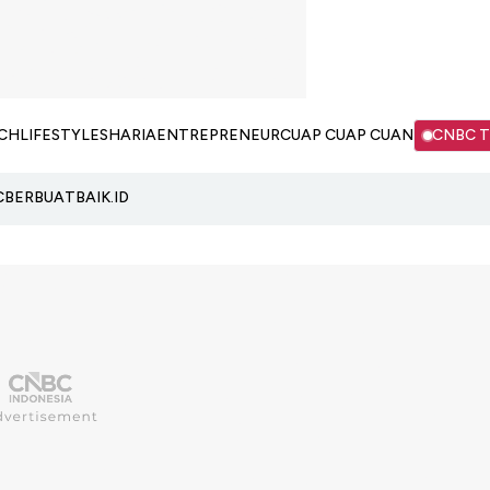
CH
LIFESTYLE
SHARIA
ENTREPRENEUR
CUAP CUAP CUAN
CNBC 
C
BERBUATBAIK.ID