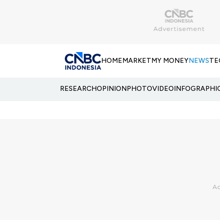
HOME
MARKET
MY MONEY
NEWS
TE
RESEARCH
OPINION
PHOTO
VIDEO
INFOGRAPHI