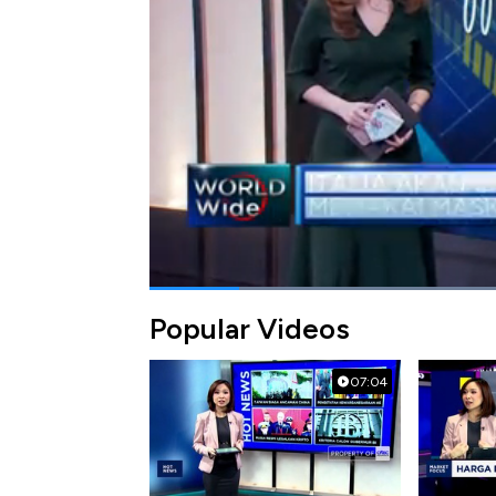
berikut ini.
Bagikan:
#italia
#pandemi
#corona
#masker
Popular Videos
07:04