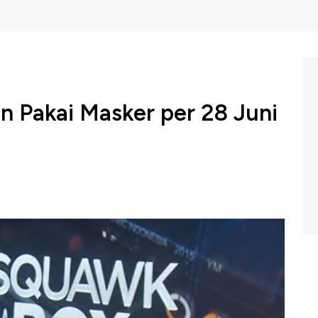
an Pakai Masker per 28 Juni
lia akan mencabut kewajiban memakai masker di
sker tersebut akan resmi dimulai 28 Juni mendatang.
takan kewajiban memakai masker akan dicabut di
pemerintah Italia.
am Squawk Box di CNBC Indonesia (Selasa, 22/06/2021)