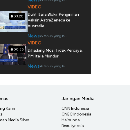
5 tahun yang lalu
VIDEO
Duh! Italia Blokir Pengiriman
03:20
Vaksin AstraZeneca ke
Australia
News
5 tahun yang lalu
VIDEO
00:36
Dihadang Mosi Tidak Percaya,
PM Italia Mundur
News
6 tahun yang lalu
rmasi
Jaringan Media
ang Kami
CNN Indonesia
si
CNBC Indonesia
an Media Siber
Haibunda
Beautynesia