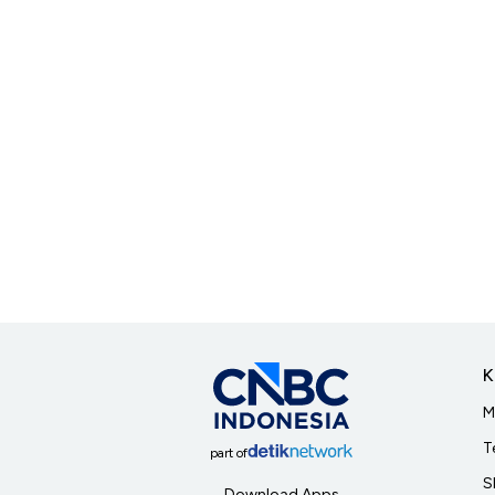
K
M
T
part of
S
Download Apps