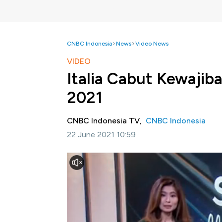
CNBC Indonesia
News
Video News
VIDEO
Italia Cabut Kewajib
2021
CNBC Indonesia TV,
CNBC Indonesia
22 June 2021 10:59
Jakarta, CNBC Indonesia -
Pemerintah Ita
beberapa wilayah tertentu. Aturan lepas ma
Menteri Kesehatan Roberto Speranza menya
wilayah yang berlabel putih yang ditetapkan 
Simak informasi selengkapnya dalam progr