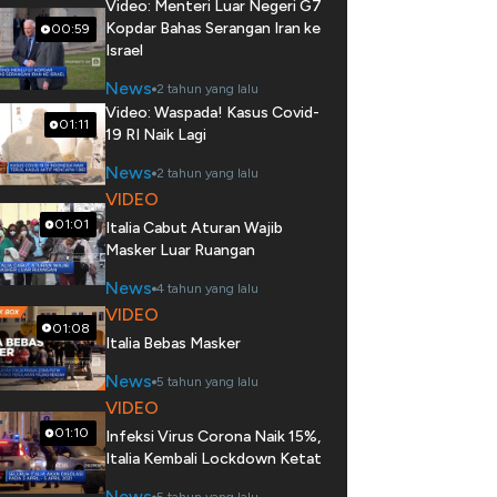
Video: Menteri Luar Negeri G7
Kopdar Bahas Serangan Iran ke
00:59
Israel
News
2 tahun yang lalu
Video: Waspada! Kasus Covid-
01:11
19 RI Naik Lagi
News
2 tahun yang lalu
VIDEO
01:01
Italia Cabut Aturan Wajib
Masker Luar Ruangan
News
4 tahun yang lalu
VIDEO
01:08
Italia Bebas Masker
News
5 tahun yang lalu
VIDEO
01:10
Infeksi Virus Corona Naik 15%,
Italia Kembali Lockdown Ketat
News