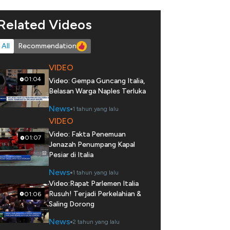
Related Videos
All
Recommendation
VIDEO
01:04
Video: Gempa Guncang Italia,
Belasan Warga Naples Terluka
News
1 tahun yang lalu
VIDEO
Video: Fakta Penemuan
01:07
Jenazah Penumpang Kapal
Pesiar di Italia
News
1 tahun yang lalu
Video:Rapat Parlemen Italia
Rusuh! Terjadi Perkelahian &
01:06
Saling Dorong
News
2 tahun yang lalu